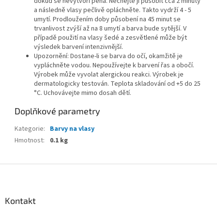
dokud se nevytvoří pěna. Nechejte ji působit cca 2 minuty
a následně vlasy pečlivě opláchněte. Takto vydrží 4 - 5
umytí. Prodloužením doby působení na 45 minut se
trvanlivost zvýší až na 8 umytí a barva bude sytější. V
případě použití na vlasy šedé a zesvětlené může být
výsledek barvení intenzivnější.
Upozornění: Dostane-li se barva do očí, okamžitě je
vypláchněte vodou. Nepoužívejte k barvení řas a obočí.
Výrobek může vyvolat alergickou reakci. Výrobek je
dermatologicky testován. Teplota skladování od +5 do 25
°C. Uchovávejte mimo dosah dětí.
Doplňkové parametry
Kategorie
:
Barvy na vlasy
Hmotnost
:
0.1 kg
Z
á
p
a
Kontakt
t