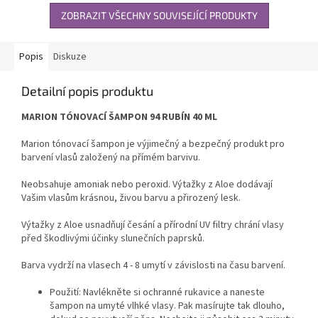
ZOBRAZIT VŠECHNY SOUVISEJÍCÍ PRODUKTY
Popis
Diskuze
Detailní popis produktu
MARION TÓNOVACÍ ŠAMPON 94 RUBÍN 40 ML
Marion tónovací šampon je výjimečný a bezpečný produkt pro
barvení vlasů založený na přímém barvivu.
Neobsahuje amoniak nebo peroxid. Výtažky z Aloe dodávají
Vašim vlasům krásnou, živou barvu a přirozený lesk.
Výtažky z Aloe usnadňují česání a přírodní UV filtry chrání vlasy
před škodlivými účinky slunečních paprsků.
Barva vydrží na vlasech 4 - 8 umytí v závislosti na času barvení.
Použití: Navlékněte si ochranné rukavice a naneste
šampon na umyté vlhké vlasy. Pak masírujte tak dlouho,