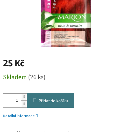
25 Kč
Měrná
Skladem
(26 ks)
cena:
Přidat do košíku
Detailní informace