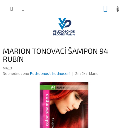
Přejít
NÁKUP
na
obsah
KOŠÍK
MARION TONOVACÍ ŠAMPON 94
RUBíN
MA13
Průměrné
Neohodnoceno
Podrobnosti hodnocení
Značka:
Marion
hodnocení
produktu
je
0,0
z
5
hvězdiček.