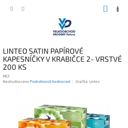
Přejít
NÁKUP
na
obsah
KOŠÍK
LINTEO SATIN PAPÍROVÉ
KAPESNÍČKY V KRABIČCE 2- VRSTVÉ
200 KS
ME5
Průměrné
Neohodnoceno
Podrobnosti hodnocení
Značka:
Linteo
hodnocení
produktu
je
0,0
z
5
hvězdiček.