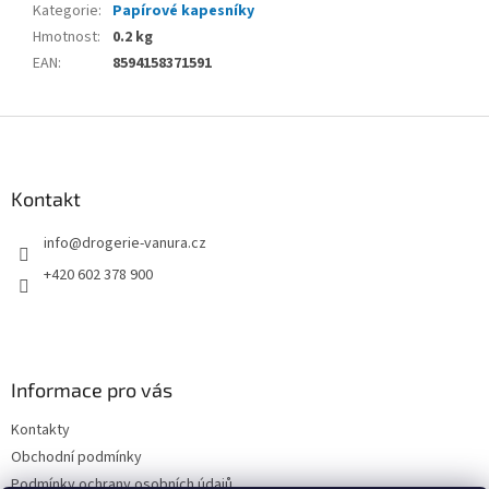
Kategorie
:
Papírové kapesníky
Hmotnost
:
0.2 kg
EAN
:
8594158371591
Z
á
p
a
Kontakt
t
info
@
drogerie-vanura.cz
í
+420 602 378 900
Informace pro vás
Kontakty
Obchodní podmínky
Podmínky ochrany osobních údajů