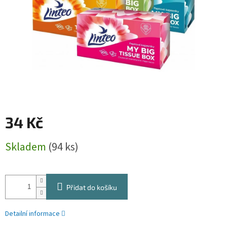
34 Kč
Měrná
Skladem
(94 ks)
cena:
Přidat do košíku
Detailní informace