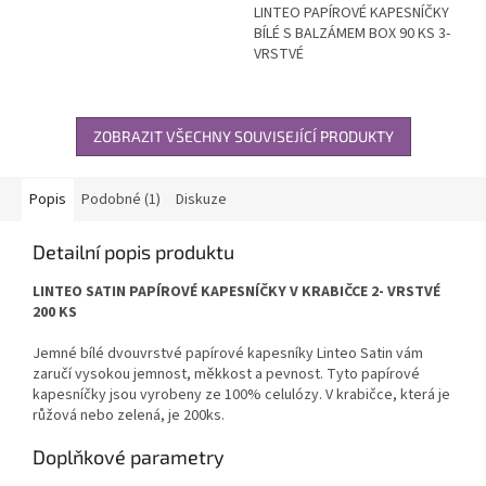
LINTEO PAPÍROVÉ KAPESNÍČKY
BÍLÉ S BALZÁMEM BOX 90 KS 3-
VRSTVÉ
ZOBRAZIT VŠECHNY SOUVISEJÍCÍ PRODUKTY
Popis
Podobné (1)
Diskuze
Detailní popis produktu
LINTEO SATIN PAPÍROVÉ KAPESNÍČKY V KRABIČCE 2- VRSTVÉ
200 KS
Jemné bílé dvouvrstvé papírové kapesníky Linteo Satin vám
zaručí vysokou jemnost, měkkost a pevnost. Tyto papírové
kapesníčky jsou vyrobeny ze 100% celulózy. V krabičce, která je
růžová nebo zelená, je 200ks.
Doplňkové parametry