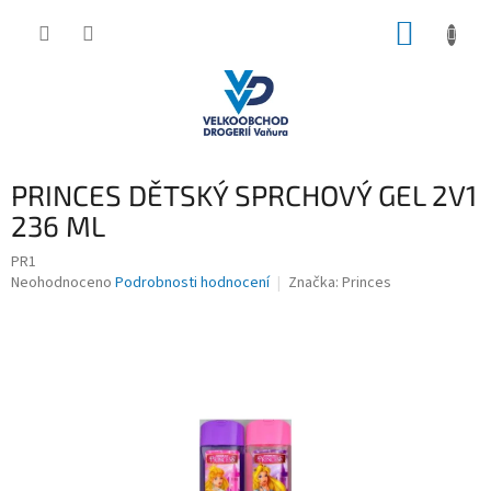
Přejít
NÁKUP
na
obsah
KOŠÍK
PRINCES DĚTSKÝ SPRCHOVÝ GEL 2V1
236 ML
PR1
Průměrné
Neohodnoceno
Podrobnosti hodnocení
Značka:
Princes
hodnocení
produktu
je
0,0
z
5
hvězdiček.