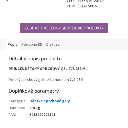
ML
CELÉ TĚLO A VLÁSKY S
PUMPIČKOU 500 ML
ZOBRAZIT VŠECHNY SOUVISEJÍCÍ PRODUKTY
Popis
Podobné (2)
Diskuze
Detailní popis produktu
PRINCES DĚTSKÝ SPRCHOVÝ GEL 2V1 236 ML
Dětský sprchový gel se šamponem 2v1 236 ml
Doplňkové parametry
Kategorie
:
Dětské sprchové gely
Hmotnost
:
0.4 kg
EAN
:
5013692226301