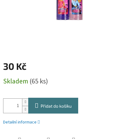
30 Kč
Měrná
Skladem
(65 ks)
cena:
Přidat do košíku
Detailní informace