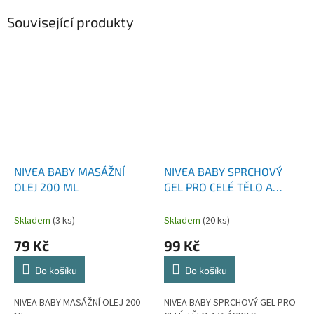
Související produkty
NIVEA BABY MASÁŽNÍ
NIVEA BABY SPRCHOVÝ
OLEJ 200 ML
GEL PRO CELÉ TĚLO A
VLÁSKY S PUMPIČKOU 500
ML
Skladem
(3 ks)
Skladem
(20 ks)
79 Kč
99 Kč
Do košíku
Do košíku
NIVEA BABY MASÁŽNÍ OLEJ 200
NIVEA BABY SPRCHOVÝ GEL PRO