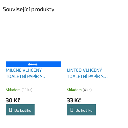
Související produkty
34 Kč
MILÉNE VLHČENÝ
LINTEO VLHČENÝ
TOALETNÍ PAPÍR S
TOALETNÍ PAPÍR S
DUBOVOU KŮROU 60 KS
DUBOVOU KŮROU 60 KS
Skladem
(33 ks)
Skladem
(4 ks)
30 Kč
33 Kč
Do košíku
Do košíku