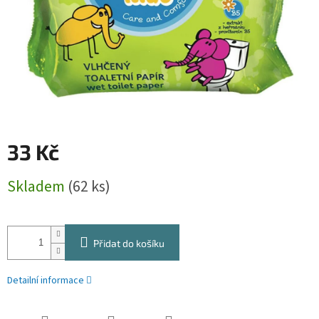
33 Kč
Měrná
Skladem
(62 ks)
cena:
Přidat do košíku
Detailní informace