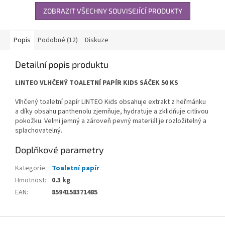
ZOBRAZIT VŠECHNY SOUVISEJÍCÍ PRODUKTY
Popis
Podobné (12)
Diskuze
Detailní popis produktu
LINTEO VLHČENÝ TOALETNÍ PAPÍR KIDS SÁČEK 50 KS
Vlhčený toaletní papír LINTEO Kids obsahuje extrakt z heřmánku
a díky obsahu panthenolu zjemňuje, hydratuje a zklidňuje citlivou
pokožku. Velmi jemný a zároveň pevný materiál je rozložitelný a
splachovatelný.
Doplňkové parametry
Kategorie
:
Toaletní papír
Hmotnost
:
0.3 kg
EAN
:
8594158371485
Z