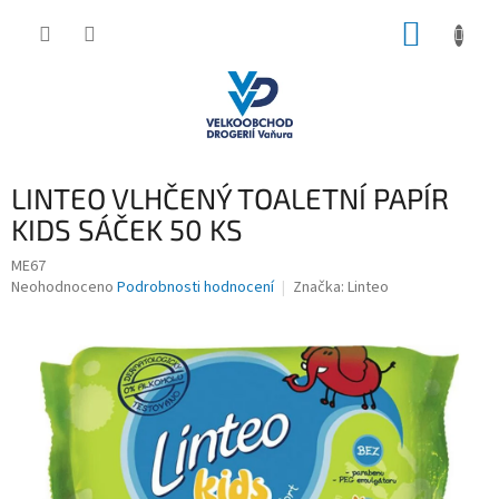
Přejít
NÁKUP
na
obsah
KOŠÍK
LINTEO VLHČENÝ TOALETNÍ PAPÍR
KIDS SÁČEK 50 KS
ME67
Průměrné
Neohodnoceno
Podrobnosti hodnocení
Značka:
Linteo
hodnocení
produktu
je
0,0
z
5
hvězdiček.