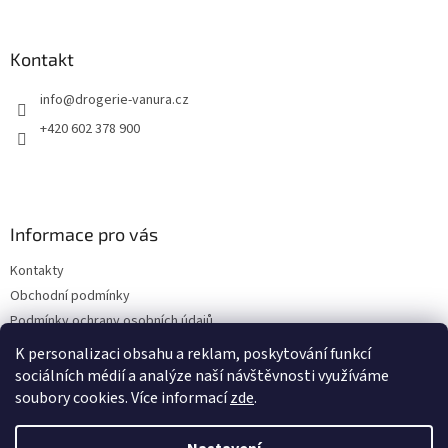
á
p
a
Kontakt
t
info
@
drogerie-vanura.cz
í
+420 602 378 900
Informace pro vás
Kontakty
Obchodní podmínky
Podmínky ochrany osobních údajů
Dodací a platební podmínky
K personalizaci obsahu a reklam, poskytování funkcí
sociálních médií a analýze naší návštěvnosti využíváme
soubory cookies. Více informací
zde
.
Vytvořil Shoptet