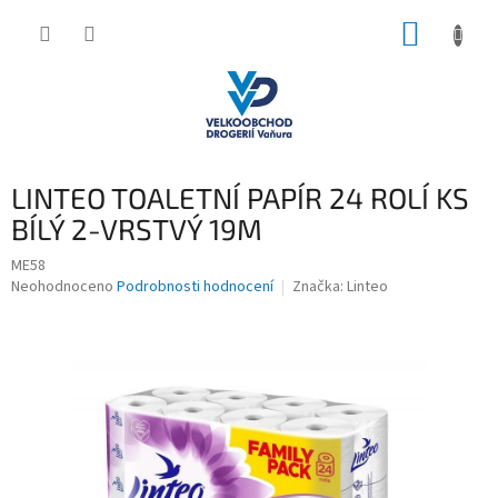
Přejít
NÁKUP
na
obsah
KOŠÍK
LINTEO TOALETNÍ PAPÍR 24 ROLÍ KS
BÍLÝ 2-VRSTVÝ 19M
ME58
Průměrné
Neohodnoceno
Podrobnosti hodnocení
Značka:
Linteo
hodnocení
produktu
je
0,0
z
5
hvězdiček.