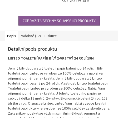
KS 3-VRSTVÝ 15 M
ZOBRAZIT VŠECHNY SOUVISEJÍCÍ PRODUKTY
Popis
Podobné (12)
Diskuze
Detailní popis produktu
LINTEO TOALETNÍ PAPÍR BÍLÝ 2-VRSTVÝ 24 ROLÍ 19M
Jemný bílý dvouvrstvý toaletní papír balený po 24 rolích. Bílý
toaletní papír Linteo je vyroben ze 100% celulózy a nabízí vám
příjemný poměr cena - kvalita. Jemný bílý dvouvrstvý Linteo
toaletní papír balený po 24 rolích. Vlastnosti Linteo toaletní papír:
Toaletní papír Linteo je vyroben ze 100% celulózy. Nabízí Vám
příjemný poměr cena - kvalita. U tohoto toaletního papíru je
celková délka 19 metrů. 2-vrstvý. Ekonomické balení 24 rolí. 158
útržků v roli. O značce Linteo: Linteo Vám nabízí vysoce kvalitní
toaletní papír, který je vyroben ze 100% celulózy za skvělé ceny.
Zákazníkovi poskytuje vždy maximální měkkost, jemnost a