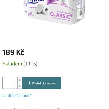
189 Kč
Měrná
Skladem
(10 ks)
cena:
Přidat do košíku
Detailní informace