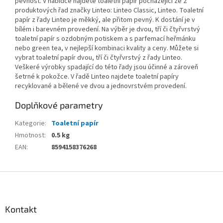
pevnost. V nabídce najdete toaletní papír pocházející ze 2
produktových řad značky Linteo: Linteo Classic, Linteo. Toaletní
papír z řady Linteo je měkký, ale přitom pevný. K dostání je v
bílém i barevném provedení. Na výběr je dvou, tří či čtyřvrstvý
toaletní papír s ozdobným potiskem a s parfemací heřmánku
nebo green tea, v nejlepší kombinaci kvality a ceny. Můžete si
vybrat toaletní papír dvou, tří či čtyřvrstvý z řady Linteo.
Veškeré výrobky spadající do této řady jsou účinné a zároveň
šetrné k pokožce. V řadě Linteo najdete toaletní papíry
recyklované a bělené ve dvou a jednovrstvém provedení.
Doplňkové parametry
Kategorie
:
Toaletní papír
Hmotnost
:
0.5 kg
EAN
:
8594158376268
Z
á
p
a
Kontakt
t