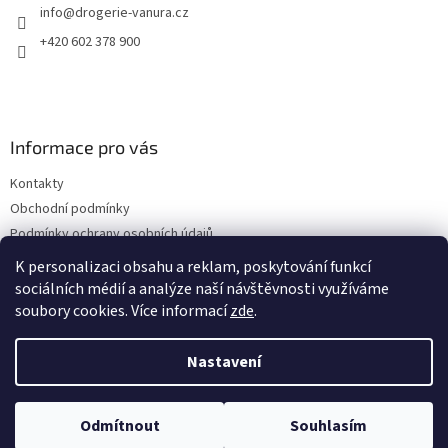
info
@
drogerie-vanura.cz
í
+420 602 378 900
Informace pro vás
Kontakty
Obchodní podmínky
Podmínky ochrany osobních údajů
Dodací a platební podmínky
K personalizaci obsahu a reklam, poskytování funkcí
sociálních médií a analýze naší návštěvnosti využíváme
soubory cookies. Více informací
zde
.
Vytvořil Shoptet
Nastavení
Copyright 2026
drogerie-vanura.cz
. Všechna práva vyhrazena.
Odmítnout
Souhlasím
Upravit nastavení cookies