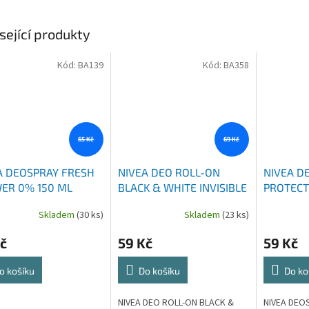
sející produkty
Kód:
BA139
Kód:
BA358
65 Kč
69 Kč
A DEOSPRAY FRESH
NIVEA DEO ROLL-ON
NIVEA D
ER 0% 150 ML
BLACK & WHITE INVISIBLE
PROTECT
FRESH 50 ML
Skladem
(30 ks)
Skladem
(23 ks)
č
59 Kč
59 Kč
o košíku
Do košíku
Do ko
NIVEA DEO ROLL-ON BLACK &
NIVEA DEO