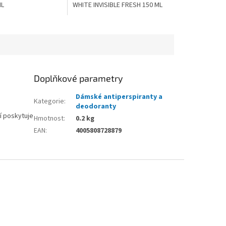
ML
WHITE INVISIBLE FRESH 150 ML
Doplňkové parametry
Dámské antiperspiranty a
Kategorie
:
deodoranty
ní poskytuje
Hmotnost
:
0.2 kg
EAN
:
4005808728879