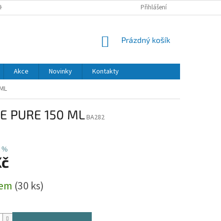
H ÚDAJŮ
DODACÍ A PLATEBNÍ PODMÍNKY
Přihlášení
NÁKUPNÍ
Prázdný košík
KOŠÍK
Akce
Novinky
Kontakty
 ML
E PURE 150 ML
BA282
 %
Kč
dem
(30 ks)