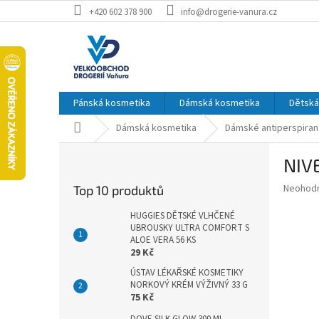
Přejít
+420 602 378 900
info@drogerie-vanura.cz
na
obsah
Pánská kosmetika
Dámská kosmetika
Dětská
Domů
Dámská kosmetika
Dámské antiperspiran
P
NIV
o
s
Průměr
Neohod
Top 10 produktů
t
hodnoce
r
produkt
HUGGIES DĚTSKÉ VLHČENÉ
a
UBROUSKY ULTRA COMFORT S
je
ALOE VERA 56 KS
0,0
n
29 Kč
z
n
5
ÚSTAV LÉKAŘSKÉ KOSMETIKY
í
hvězdič
NORKOVÝ KRÉM VÝŽIVNÝ 33 G
p
75 Kč
a