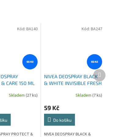
Kód:
BA140
Kód:
BA247
65 Kč
65 Kč
Další
EOSPRAY
NIVEA DEOSPRAY BLACK
produkt
 & CARE 150 ML
& WHITE INVISIBLE FRESH
150 ML
Skladem
(27 ks)
Skladem
(7 ks)
59 Kč
šíku
Do košíku
SPRAY PROTECT &
NIVEA DEOSPRAY BLACK &