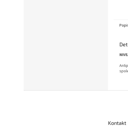
Popi
Det
NIVE
Antip
spole
Z
á
p
a
t
Kontakt
í