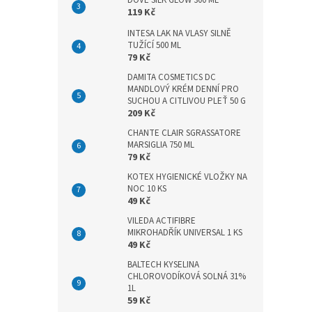
DOVE SILK GLOW 300 ML
n
119 Kč
e
l
INTESA LAK NA VLASY SILNĚ
TUŽÍCÍ 500 ML
79 Kč
DAMITA COSMETICS DC
MANDLOVÝ KRÉM DENNÍ PRO
SUCHOU A CITLIVOU PLEŤ 50 G
209 Kč
CHANTE CLAIR SGRASSATORE
MARSIGLIA 750 ML
79 Kč
KOTEX HYGIENICKÉ VLOŽKY NA
NOC 10 KS
49 Kč
VILEDA ACTIFIBRE
MIKROHADŘÍK UNIVERSAL 1 KS
49 Kč
BALTECH KYSELINA
CHLOROVODÍKOVÁ SOLNÁ 31%
1L
59 Kč