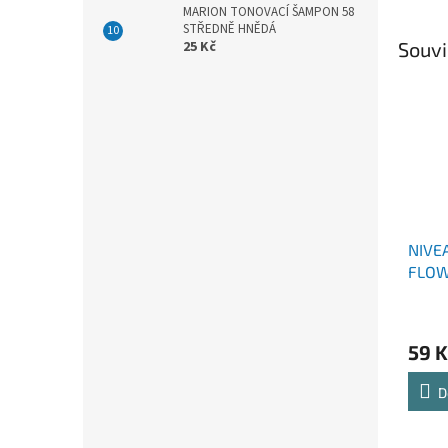
MARION TONOVACÍ ŠAMPON 58
STŘEDNĚ HNĚDÁ
Souvi
25 Kč
NIVE
FLOW
59 K
D