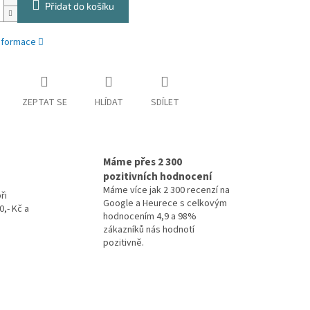
Přidat do košíku
informace
ZEPTAT SE
HLÍDAT
SDÍLET
Máme přes 2 300
pozitivních hodnocení
Máme více jak 2 300 recenzí na
ři
Google a Heurece s celkovým
,- Kč a
hodnocením 4,9 a 98%
zákazníků nás hodnotí
pozitivně.