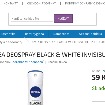
KONTAKTY
OBCHODNÍ PODMÍNKY
PODMÍNKY OCHRANY OSOBNÍC
HLEDAT
 kosmetika
Ústní hygiena
Domácnost
Sezonní nabídka
ty a deodoranty
NIVEA DEOSPRAY BLACK & WHITE INVISIBLE PURE 150
EA DEOSPRAY BLACK & WHITE INVISIBL
né
noceno
Podrobnosti hodnocení
Značka:
Nivea
ní
u
65 Kč
–9
59 
Měrná
Skla
cena:
ek.