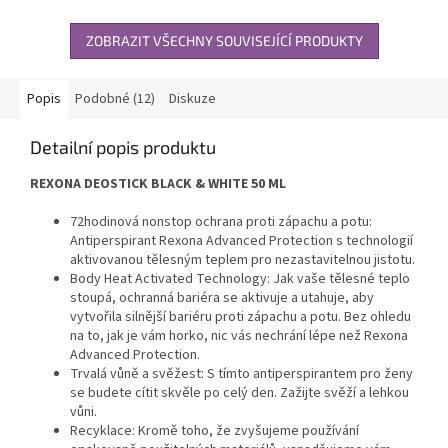
ZOBRAZIT VŠECHNY SOUVISEJÍCÍ PRODUKTY
Popis
Podobné (12)
Diskuze
Detailní popis produktu
REXONA DEOSTICK BLACK & WHITE 50 ML
72hodinová nonstop ochrana proti zápachu a potu:
Antiperspirant Rexona Advanced Protection s technologií
aktivovanou tělesným teplem pro nezastavitelnou jistotu.
Body Heat Activated Technology: Jak vaše tělesné teplo
stoupá, ochranná bariéra se aktivuje a utahuje, aby
vytvořila silnější bariéru proti zápachu a potu. Bez ohledu
na to, jak je vám horko, nic vás nechrání lépe než Rexona
Advanced Protection.
Trvalá vůně a svěžest: S tímto antiperspirantem pro ženy
se budete cítit skvěle po celý den. Zažijte svěží a lehkou
vůni.
Recyklace: Kromě toho, že zvyšujeme používání