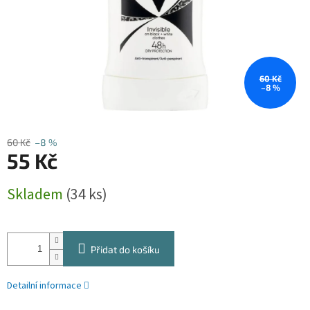
60 Kč
–8 %
60 Kč
–8 %
55 Kč
Měrná
Skladem
(34 ks)
cena:
Přidat do košíku
Detailní informace