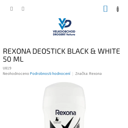
Přejít
NÁKUP
na
obsah
KOŠÍK
REXONA DEOSTICK BLACK & WHITE
50 ML
U819
Průměrné
Neohodnoceno
Podrobnosti hodnocení
Značka:
Rexona
hodnocení
produktu
je
0,0
z
5
hvězdiček.