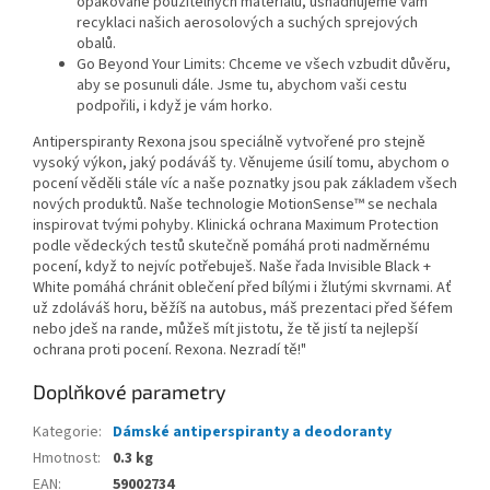
opakovaně použitelných materiálů, usnadňujeme vám
recyklaci našich aerosolových a suchých sprejových
obalů.
Go Beyond Your Limits: Chceme ve všech vzbudit důvěru,
aby se posunuli dále. Jsme tu, abychom vaši cestu
podpořili, i když je vám horko.
Antiperspiranty Rexona jsou speciálně vytvořené pro stejně
vysoký výkon, jaký podáváš ty. Věnujeme úsilí tomu, abychom o
pocení věděli stále víc a naše poznatky jsou pak základem všech
nových produktů. Naše technologie MotionSense™ se nechala
inspirovat tvými pohyby. Klinická ochrana Maximum Protection
podle vědeckých testů skutečně pomáhá proti nadměrnému
pocení, když to nejvíc potřebuješ. Naše řada Invisible Black +
White pomáhá chránit oblečení před bílými i žlutými skvrnami. Ať
už zdoláváš horu, běžíš na autobus, máš prezentaci před šéfem
nebo jdeš na rande, můžeš mít jistotu, že tě jistí ta nejlepší
ochrana proti pocení. Rexona. Nezradí tě!"
Doplňkové parametry
Kategorie
:
Dámské antiperspiranty a deodoranty
Hmotnost
:
0.3 kg
EAN
:
59002734