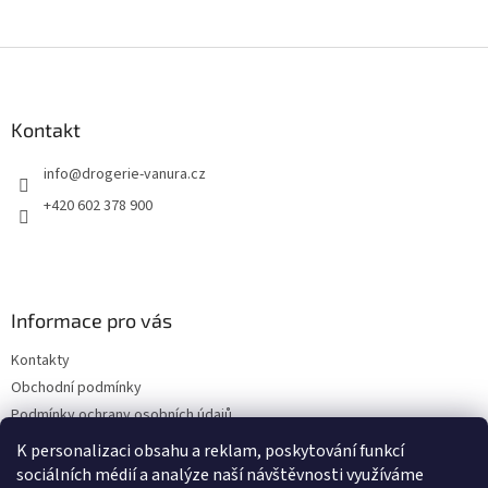
Z
á
p
a
Kontakt
t
info
@
drogerie-vanura.cz
í
+420 602 378 900
Informace pro vás
Kontakty
Obchodní podmínky
Podmínky ochrany osobních údajů
Dodací a platební podmínky
K personalizaci obsahu a reklam, poskytování funkcí
sociálních médií a analýze naší návštěvnosti využíváme