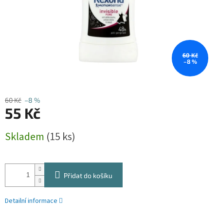
60 Kč
–8 %
60 Kč
–8 %
55 Kč
Měrná
Skladem
(15 ks)
cena:
Přidat do košíku
Detailní informace