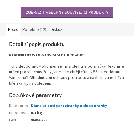
ZOBRAZIT VŠECHNY SOUVISEJÍCÍ PRODUKTY
Popis
Podobné (12)
Diskuze
Detailní popis produktu
REXONA DEOSTICK INVISIBLE PURE 40 ML
Tuhý deodorant Motionsense Invisible Pure od značky Rexona je
určen pro všechny ženy, které se chtějí cítit svěže. Deodorant
Vám zaručí 48hodinovou ochranu proti potu a navíc nezanechává
bílé skvrny na oblečení.
Doplňkové parametry
Kategorie
:
Dámské antiperspiranty a deodoranty
Hmotnost
:
0.1 kg
EAN
:
96086223