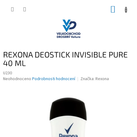
Přejít
NÁKUP
na
obsah
KOŠÍK
REXONA DEOSTICK INVISIBLE PURE
40 ML
U230
Průměrné
Neohodnoceno
Podrobnosti hodnocení
Značka:
Rexona
hodnocení
produktu
je
0,0
z
5
hvězdiček.