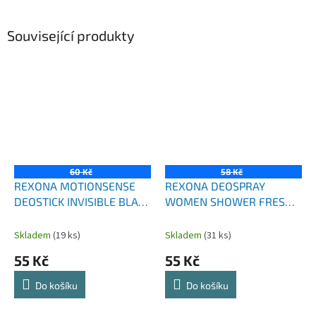
Související produkty
60 Kč
58 Kč
REXONA MOTIONSENSE
REXONA DEOSPRAY
DEOSTICK INVISIBLE BLACK
WOMEN SHOWER FRESH
& WHITE 40 ML
150 ML
Skladem
(19 ks)
Skladem
(31 ks)
55 Kč
55 Kč
Do košíku
Do košíku