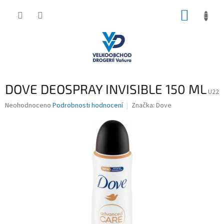
Přejít
NÁKUP
na
obsah
KOŠÍK
DOVE DEOSPRAY INVISIBLE 150 ML
U22
Průměrné
Neohodnoceno
Podrobnosti hodnocení
Značka:
Dove
hodnocení
produktu
je
0,0
z
5
hvězdiček.