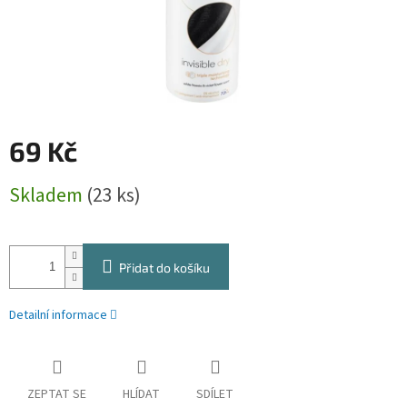
69 Kč
Měrná
Skladem
(23 ks)
cena:
Přidat do košíku
Detailní informace
ZEPTAT SE
HLÍDAT
SDÍLET