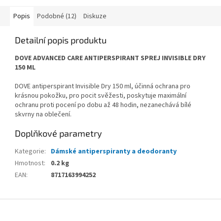
Popis
Podobné (12)
Diskuze
Detailní popis produktu
DOVE ADVANCED CARE ANTIPERSPIRANT SPREJ INVISIBLE DRY
150 ML
DOVE antiperspirant Invisible Dry 150 ml, účinná ochrana pro
krásnou pokožku, pro pocit svěžesti, poskytuje maximální
ochranu proti pocení po dobu až 48 hodin, nezanechává bílé
skvrny na oblečení.
Doplňkové parametry
Kategorie
:
Dámské antiperspiranty a deodoranty
Hmotnost
:
0.2 kg
EAN
:
8717163994252
Z
á