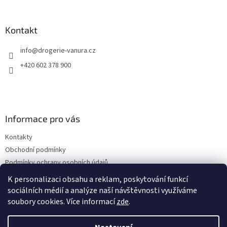
á
p
a
Kontakt
t
info
@
drogerie-vanura.cz
í
+420 602 378 900
Informace pro vás
Kontakty
Obchodní podmínky
Podmínky ochrany osobních údajů
Dodací a platební podmínky
K personalizaci obsahu a reklam, poskytování funkcí
sociálních médií a analýze naší návštěvnosti využíváme
soubory cookies. Více informací
zde
.
Vytvořil Shoptet