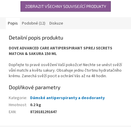
ZOBRAZIT VŠECHNY SOUVISEJÍCÍ PRODUKTY
Popis
Podobné (12)
Diskuze
Detailní popis produktu
DOVE ADVANCED CARE ANTIPERSPIRANT SPREJ SECRETS
MATCHA & SAKURA 150 ML
Dopřejte to pravé osvěžení Vaší pokožce! Nechte se unést svěží
vůní matchi a květu sakury. Obsahuje jednu čtvrtinu hydratačního
krému. Zanechá svěží pocit a ochrání Vás až na 48 hodin.
Doplňkové parametry
Kategorie
:
Dámské antiperspiranty a deodoranty
Hmotnost
:
0.2 kg
EAN
:
8720181291647
Z