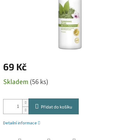
69 Kč
Měrná
Skladem
(56 ks)
cena:
Přidat do košíku
Detailní informace