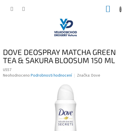
Přejít
NÁKUP
na
obsah
KOŠÍK
DOVE DEOSPRAY MATCHA GREEN
TEA & SAKURA BLOOSUM 150 ML
U557
Průměrné
Neohodnoceno
Podrobnosti hodnocení
Značka:
Dove
hodnocení
produktu
je
0,0
z
5
hvězdiček.