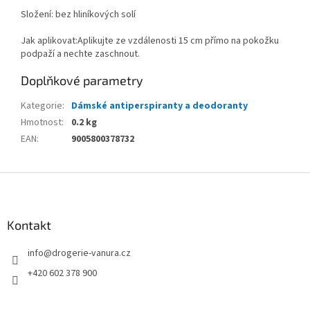
Složení: bez hliníkových solí
Jak aplikovat:Aplikujte ze vzdálenosti 15 cm přímo na pokožku
podpaží a nechte zaschnout.
Doplňkové parametry
Kategorie
:
Dámské antiperspiranty a deodoranty
Hmotnost
:
0.2 kg
EAN
:
9005800378732
Z
á
p
a
Kontakt
t
info
@
drogerie-vanura.cz
í
+420 602 378 900