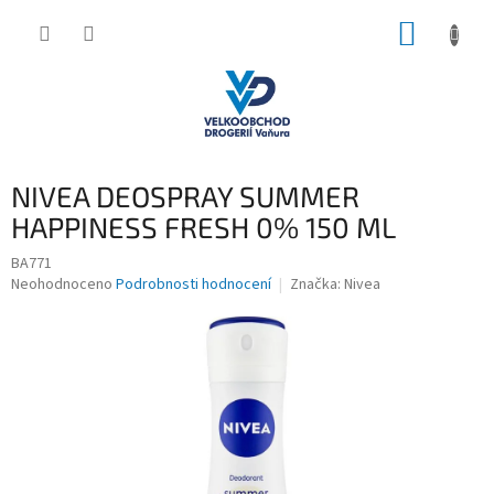
Přejít
NÁKUP
na
obsah
KOŠÍK
NIVEA DEOSPRAY SUMMER
HAPPINESS FRESH 0% 150 ML
BA771
Průměrné
Neohodnoceno
Podrobnosti hodnocení
Značka:
Nivea
hodnocení
produktu
je
0,0
z
5
hvězdiček.