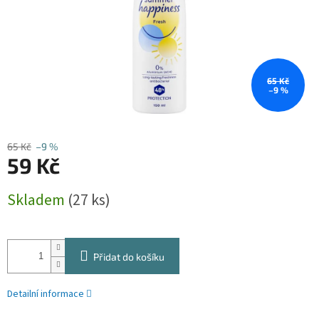
65 Kč
–9 %
65 Kč
–9 %
59 Kč
Měrná
Skladem
(27 ks)
cena:
Přidat do košíku
Detailní informace