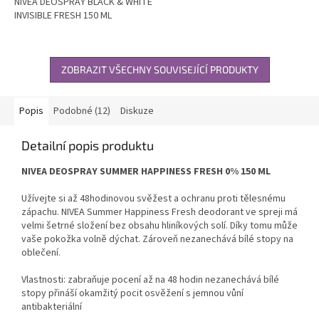
NIVEA DEOSPRAY BLACK & WHITE
INVISIBLE FRESH 150 ML
ZOBRAZIT VŠECHNY SOUVISEJÍCÍ PRODUKTY
Popis
Podobné (12)
Diskuze
Detailní popis produktu
NIVEA DEOSPRAY SUMMER HAPPINESS FRESH 0% 150 ML
Užívejte si až 48hodinovou svěžest a ochranu proti tělesnému
zápachu. NIVEA Summer Happiness Fresh deodorant ve spreji má
velmi šetrné složení bez obsahu hliníkových solí. Díky tomu může
vaše pokožka volně dýchat. Zároveň nezanechává bílé stopy na
oblečení.
Vlastnosti: zabraňuje pocení až na 48 hodin nezanechává bílé
stopy přináší okamžitý pocit osvěžení s jemnou vůní
antibakteriální