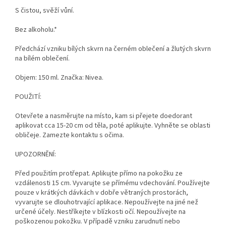
S čistou, svěží vůní.
Bez alkoholu.*
Předchází vzniku bílých skvrn na černém oblečení a žlutých skvrn
na bílém oblečení.
Objem: 150 ml. Značka: Nivea.
POUŽITÍ:
Otevřete a nasměrujte na místo, kam si přejete doedorant
aplikovat cca 15-20 cm od těla, poté aplikujte. Vyhněte se oblasti
obličeje. Zamezte kontaktu s očima.
UPOZORNĚNÍ:
Před použitím protřepat. Aplikujte přímo na pokožku ze
vzdálenosti 15 cm. Vyvarujte se přímému vdechování. Používejte
pouze v krátkých dávkách v dobře větraných prostorách,
vyvarujte se dlouhotrvající aplikace. Nepoužívejte na jiné než
určené účely. Nestříkejte v blízkosti očí. Nepoužívejte na
poškozenou pokožku. V případě vzniku zarudnutí nebo