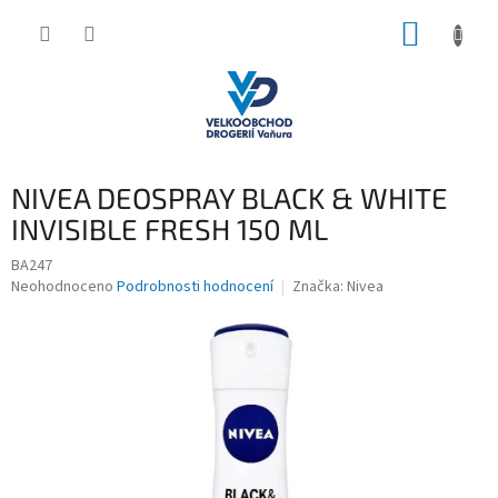
Přejít
NÁKUP
na
obsah
KOŠÍK
NIVEA DEOSPRAY BLACK & WHITE
INVISIBLE FRESH 150 ML
BA247
Průměrné
Neohodnoceno
Podrobnosti hodnocení
Značka:
Nivea
hodnocení
produktu
je
0,0
z
5
hvězdiček.