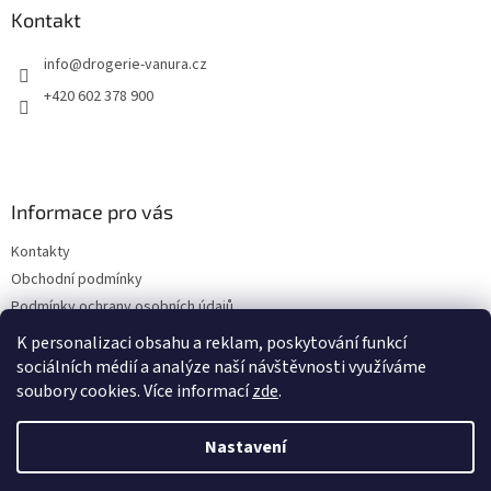
a
Kontakt
t
info
@
drogerie-vanura.cz
í
+420 602 378 900
Informace pro vás
Kontakty
Obchodní podmínky
Podmínky ochrany osobních údajů
Dodací a platební podmínky
K personalizaci obsahu a reklam, poskytování funkcí
sociálních médií a analýze naší návštěvnosti využíváme
soubory cookies. Více informací
zde
.
Vytvořil Shoptet
Nastavení