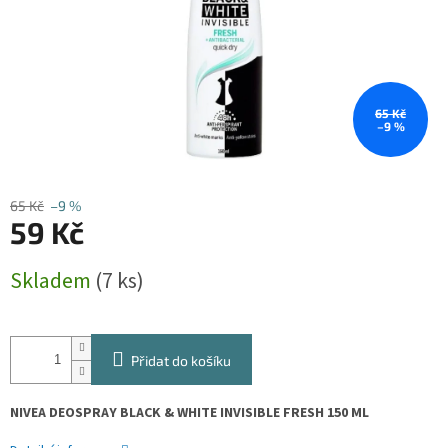
65 Kč
–9 %
65 Kč
–9 %
59 Kč
Měrná
Skladem
(7 ks)
cena:
Přidat do košíku
NIVEA DEOSPRAY BLACK & WHITE INVISIBLE FRESH 150 ML