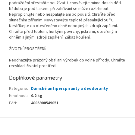
podráždění přestaňte používat. Uchovávejte mimo dosah dětí.
Nádoba je pod tlakem: při zahřívání se může roztrhnout.
Nepropichujte nebo nespalujte ani po použití. Chraňte před
slunečním zářením. Nevystavujte teplotě přesahující 50 °C.
Nestříkejte do otevřeného ohně nebo jiných zdrojů zapálení.
Chraňte před teplem, horkými povrchy, jiskrami, otevřeným
ohněm a jinými zdroji zapálení. Zákaz kouření.
ŽIVOTNÍ PROSTŘEDÍ:
Neodhazujte prázdný obal ani výrobek do volné přírody. Chraňte
recyklací životní prostředí.
Doplňkové parametry
Kategorie
:
Dámské antiperspiranty a deodoranty
Hmotnost
:
0.2 kg
EAN
:
4005900549051
Z
á
p