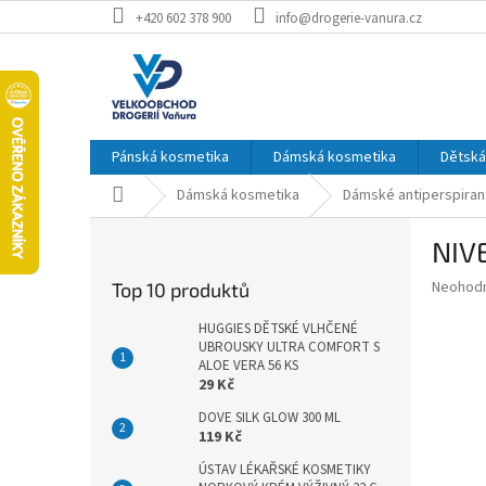
Přejít
+420 602 378 900
info@drogerie-vanura.cz
na
obsah
Pánská kosmetika
Dámská kosmetika
Dětská
Domů
Dámská kosmetika
Dámské antiperspiran
P
NIV
o
s
Průměr
Neohod
Top 10 produktů
t
hodnoce
r
produkt
HUGGIES DĚTSKÉ VLHČENÉ
a
UBROUSKY ULTRA COMFORT S
je
ALOE VERA 56 KS
0,0
n
29 Kč
z
n
5
í
DOVE SILK GLOW 300 ML
hvězdič
119 Kč
p
a
ÚSTAV LÉKAŘSKÉ KOSMETIKY