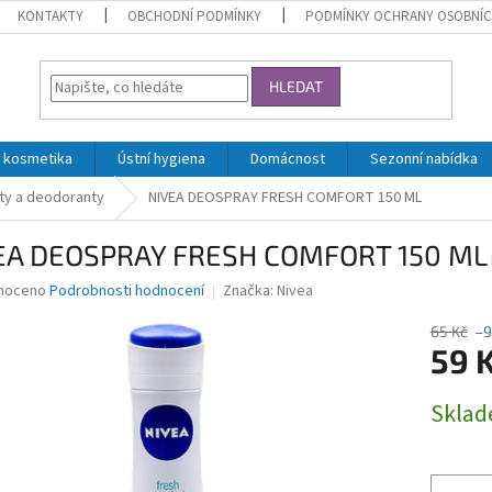
KONTAKTY
OBCHODNÍ PODMÍNKY
PODMÍNKY OCHRANY OSOBNÍC
HLEDAT
 kosmetika
Ústní hygiena
Domácnost
Sezonní nabídka
ty a deodoranty
NIVEA DEOSPRAY FRESH COMFORT 150 ML
EA DEOSPRAY FRESH COMFORT 150 ML
né
noceno
Podrobnosti hodnocení
Značka:
Nivea
ní
u
65 Kč
–9
59 
Měrná
Skla
cena:
ek.