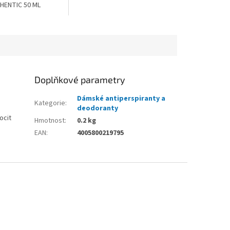
HENTIC 50 ML
Doplňkové parametry
Dámské antiperspiranty a
Kategorie
:
deodoranty
ocit
Hmotnost
:
0.2 kg
EAN
:
4005800219795