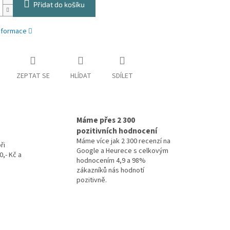
Přidat do košíku
informace
ZEPTAT SE
HLÍDAT
SDÍLET
Máme přes 2 300
pozitivních hodnocení
Máme více jak 2 300 recenzí na
ři
Google a Heurece s celkovým
,- Kč a
hodnocením 4,9 a 98%
zákazníků nás hodnotí
pozitivně.