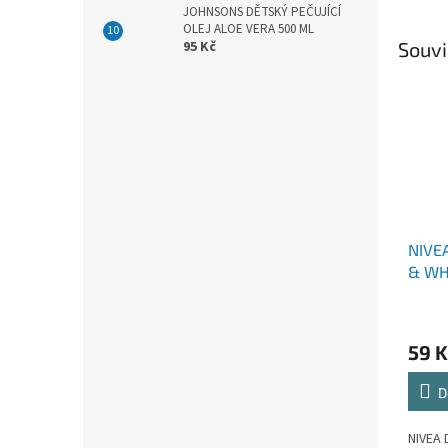
JOHNSONS DĚTSKÝ PEČUJÍCÍ
OLEJ ALOE VERA 500 ML
Souvi
95 Kč
NIVE
& WH
150 
59 K
D
NIVEA