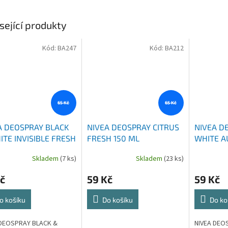
sející produkty
Kód:
BA247
Kód:
BA212
65 Kč
65 Kč
A DEOSPRAY BLACK
NIVEA DEOSPRAY CITRUS
NIVEA D
ITE INVISIBLE FRESH
FRESH 150 ML
WHITE A
ML
Skladem
(7 ks)
Skladem
(23 ks)
č
59 Kč
59 Kč
o košíku
Do košíku
Do ko
 DEOSPRAY BLACK &
NIVEA DEO