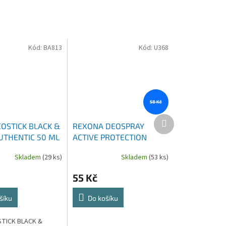
Kód:
BA813
Kód:
U368
58 Kč
Další
EOSTICK BLACK &
REXONA DEOSPRAY
produkt
UTHENTIC 50 ML
ACTIVE PROTECTION
FRESH 150 ML
Skladem
(29 ks)
Skladem
(53 ks)
55 Kč
šíku
Do košíku
STICK BLACK &