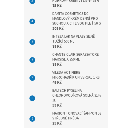
n
NORKOVÝ KRÉM VÝŽIVNÝ 33 G
75 Kč
e
l
DAMITA COSMETICS DC
MANDLOVÝ KRÉM DENNÍ PRO
SUCHOU A CITLIVOU PLEŤ 50 G
209 Kč
INTESA LAK NA VLASY SILNĚ
TUŽÍCÍ 500 ML
79 Kč
CHANTE CLAIR SGRASSATORE
MARSIGLIA 750 ML
79 Kč
VILEDA ACTIFIBRE
MIKROHADŘÍK UNIVERSAL 1 KS
49 Kč
BALTECH KYSELINA
CHLOROVODÍKOVÁ SOLNÁ 31%
1L
59 Kč
MARION TONOVACÍ ŠAMPON 58
STŘEDNĚ HNĚDÁ
25 Kč