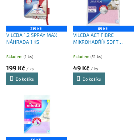
i
r
s
o
p
d
r
u
o
k
219 Kč
69 Kč
d
t
VILEDA 1.2 SPRAY MAX
VILEDA ACTIFIBRE
u
ů
NÁHRADA 1 KS
MIKROHADŘÍK SOFT
k
MIKRO 1 KS
t
Skladem
(1 ks)
Skladem
(51 ks)
ů
199 Kč
49 Kč
/ ks
/ ks
Do košíku
Do košíku
59 Kč