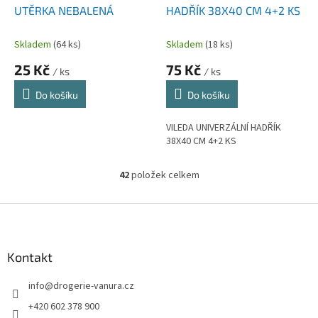
UTĚRKA NEBALENÁ
HADŘÍK 38X40 CM 4+2 KS
Skladem
(64 ks)
Skladem
(18 ks)
25 Kč
75 Kč
/ ks
/ ks
Do košíku
Do košíku
VILEDA UNIVERZÁLNÍ HADŘÍK
38X40 CM 4+2 KS
42
položek celkem
O
v
l
Z
á
á
d
p
a
a
Kontakt
c
t
í
info
@
drogerie-vanura.cz
í
p
r
+420 602 378 900
v