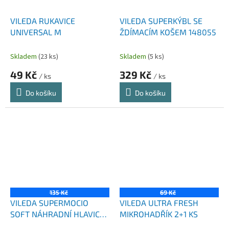
VILEDA RUKAVICE
VILEDA SUPERKÝBL SE
UNIVERSAL M
ŽDÍMACÍM KOŠEM 148055
Skladem
(23 ks)
Skladem
(5 ks)
49 Kč
329 Kč
/ ks
/ ks
Do košíku
Do košíku
135 Kč
69 Kč
VILEDA SUPERMOCIO
VILEDA ULTRA FRESH
SOFT NÁHRADNÍ HLAVICE 1
MIKROHADŘÍK 2+1 KS
KS 167964