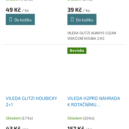
49 Kč
39 Kč
/ ks
/ ks
Do košíku
Do košíku
VILEDA GLITZI ALWAYS CLEAN
VISKÓZNÍ HOUBA 2 KS
Novinka
VILEDA GLITZI HOUBICKY
VILEDA H2PRO NÁHRADA
2+1
K ROTAČNÍMU
TŘÁSŇOVÉMU MOPU 1 KS
178330
Skladem
(17 ks)
Skladem
(10 ks)
43 Kč
157 Kč