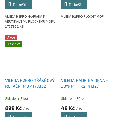
Do košíku
Do košíku
VILEDA H2PRO NÁHRADA K
VILEDA H2PRO PLOCHÝ MOP
VERTIKÁLNÍMU PLOCHÉMU MOPU
175786 1 KS
Akce
Novinka
VILEDA H2PRO TŘÁSŇOVÝ
VILEDA HADR NA OKNA +
ROTAČNÍ MOP 178332
30% MF 1 KS 141327
Skladem
(9 ks)
Skladem
(30 ks)
899 Kč
49 Kč
/ ks
/ ks