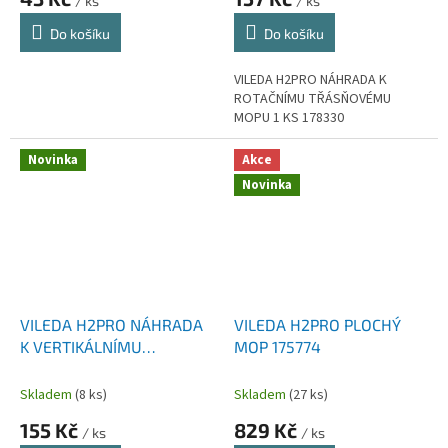
/ ks
/ ks
Do košíku
Do košíku
VILEDA H2PRO NÁHRADA K
ROTAČNÍMU TŘÁSŇOVÉMU
MOPU 1 KS 178330
Novinka
Akce
Novinka
VILEDA H2PRO NÁHRADA
VILEDA H2PRO PLOCHÝ
K VERTIKÁLNÍMU
MOP 175774
PLOCHÉMU MOPU 175786
1 KS
Skladem
(8 ks)
Skladem
(27 ks)
155 Kč
829 Kč
/ ks
/ ks