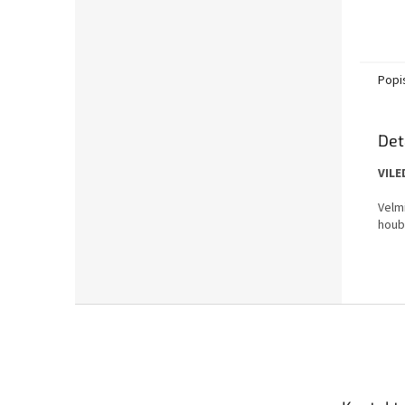
Popi
Det
VILE
Velmi
houb
Z
á
p
a
t