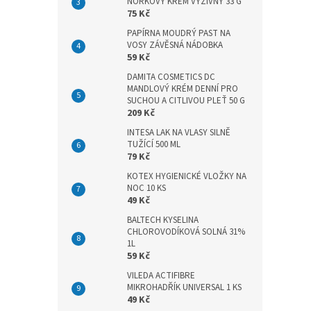
n
NORKOVÝ KRÉM VÝŽIVNÝ 33 G
75 Kč
e
l
PAPÍRNA MOUDRÝ PAST NA
VOSY ZÁVĚSNÁ NÁDOBKA
59 Kč
DAMITA COSMETICS DC
MANDLOVÝ KRÉM DENNÍ PRO
SUCHOU A CITLIVOU PLEŤ 50 G
209 Kč
INTESA LAK NA VLASY SILNĚ
TUŽÍCÍ 500 ML
79 Kč
KOTEX HYGIENICKÉ VLOŽKY NA
NOC 10 KS
49 Kč
BALTECH KYSELINA
CHLOROVODÍKOVÁ SOLNÁ 31%
1L
59 Kč
VILEDA ACTIFIBRE
MIKROHADŘÍK UNIVERSAL 1 KS
49 Kč