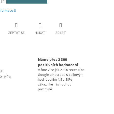
informace
ZEPTAT SE
HLÍDAT
SDÍLET
Máme přes 2 300
pozitivních hodnocení
Máme více jak 2 300 recenzí na
ři
Google a Heurece s celkovým
,- Kč a
hodnocením 4,9 a 98%
zákazníků nás hodnotí
pozitivně.