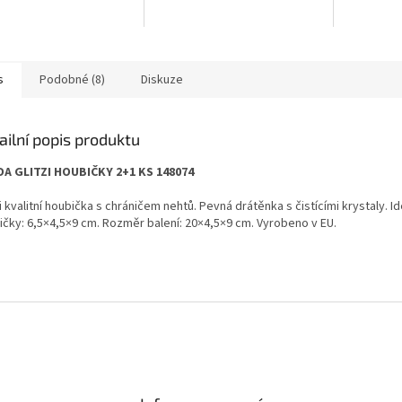
s
Podobné (8)
Diskuze
ailní popis produktu
DA GLITZI HOUBIČKY 2+1 KS 148074
 kvalitní houbička s chráničem nehtů. Pevná drátěnka s čistícími krystaly. 
ičky: 6,5×4,5×9 cm. Rozměr balení: 20×4,5×9 cm. Vyrobeno v EU.