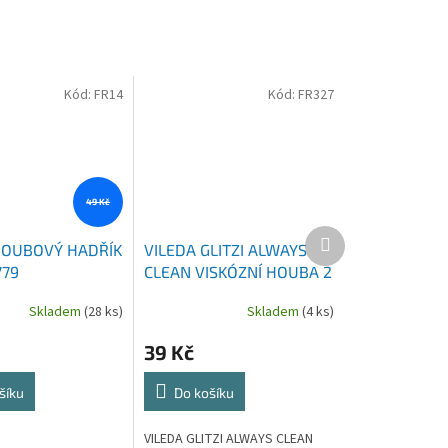
Kód:
FR14
Kód:
FR327
49 Kč
Další
HOUBOVÝ HADŘÍK
VILEDA GLITZI ALWAYS
produkt
779
CLEAN VISKÓZNÍ HOUBA 2
KS
Skladem
(28 ks)
Skladem
(4 ks)
39 Kč
šíku
Do košíku
VILEDA GLITZI ALWAYS CLEAN