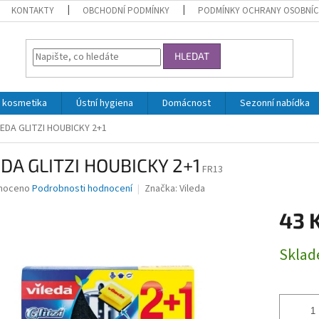
KONTAKTY
OBCHODNÍ PODMÍNKY
PODMÍNKY OCHRANY OSOBNÍC
HLEDAT
 kosmetika
Ústní hygiena
Domácnost
Sezonní nabídka
LEDA GLITZI HOUBICKY 2+1
EDA GLITZI HOUBICKY 2+1
FR13
né
noceno
Podrobnosti hodnocení
Značka:
Vileda
ní
43 
u
Měrná
Skla
cena:
ek.