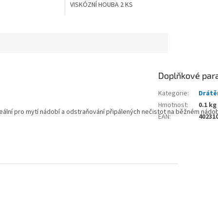
VISKÓZNÍ HOUBA 2 KS
Doplňkové par
Kategorie
:
Drátě
Hmotnost
:
0.1 kg
Ideální pro mytí nádobí a odstraňování připálených nečistot na běžném nádob
EAN
:
40231