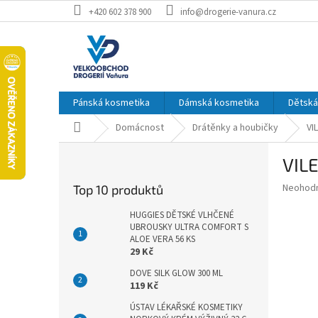
Přejít
+420 602 378 900
info@drogerie-vanura.cz
na
obsah
Pánská kosmetika
Dámská kosmetika
Dětská
Domů
Domácnost
Drátěnky a houbičky
VI
P
VIL
o
s
Průměr
Neohod
Top 10 produktů
t
hodnoce
r
produkt
HUGGIES DĚTSKÉ VLHČENÉ
a
UBROUSKY ULTRA COMFORT S
je
ALOE VERA 56 KS
0,0
n
29 Kč
z
n
5
í
DOVE SILK GLOW 300 ML
hvězdič
119 Kč
p
a
ÚSTAV LÉKAŘSKÉ KOSMETIKY