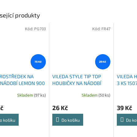
sející produkty
Kód:
PG703
Kód:
FR47
75 Kč
29 Kč
PROSTŘEDEK NA
VILEDA STYLE TIP TOP
VILEDA 
 NÁDOBÍ LEMON 900
HOUBIČKY NA NÁDOBÍ
3 KS 150
NEW
149046 3+2 KS
Skladem
(97 ks)
Skladem
(50 ks)
Kč
26 Kč
39 Kč
o košíku
Do košíku
Do ko