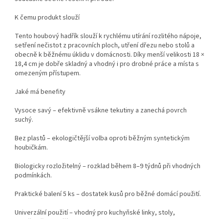
K čemu produkt slouží
Tento houbový hadřík slouží k rychlému utírání rozlitého nápoje,
setření nečistot z pracovních ploch, utření dřezu nebo stolů a
obecně k běžnému úklidu v domácnosti. Díky menší velikosti 18 ×
18,4 cm je dobře skladný a vhodný i pro drobné práce a místa s
omezeným přístupem.
Jaké má benefity
Vysoce savý – efektivně vsákne tekutiny a zanechá povrch
suchý.
Bez plastů – ekologičtější volba oproti běžným syntetickým
houbičkám.
Biologicky rozložitelný – rozklad během 8–9 týdnů při vhodných
podmínkách.
Praktické balení 5 ks – dostatek kusů pro běžné domácí použití.
Univerzální použití – vhodný pro kuchyňské linky, stoly,