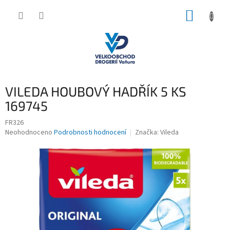
Přejít
NÁKUP
na
obsah
KOŠÍK
VILEDA HOUBOVÝ HADŘÍK 5 KS
169745
FR326
Průměrné
Neohodnoceno
Podrobnosti hodnocení
Značka:
Vileda
hodnocení
produktu
je
0,0
z
5
hvězdiček.