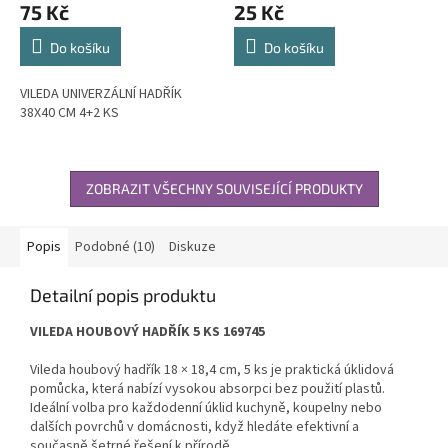
75 Kč
25 Kč
Do košíku
Do košíku
VILEDA UNIVERZÁLNÍ HADŘÍK
38X40 CM 4+2 KS
ZOBRAZIT VŠECHNY SOUVISEJÍCÍ PRODUKTY
Popis
Podobné (10)
Diskuze
Detailní popis produktu
VILEDA HOUBOVÝ HADŘÍK 5 KS 169745
Vileda houbový hadřík 18 × 18,4 cm, 5 ks je praktická úklidová
pomůcka, která nabízí vysokou absorpci bez použití plastů.
Ideální volba pro každodenní úklid kuchyně, koupelny nebo
dalších povrchů v domácnosti, když hledáte efektivní a
současně šetrné řešení k přírodě.