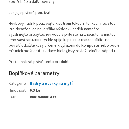
spotřebiče a další povrchy.
Jak jej správně používat
Houbový hadřík používejte k setření tekutin i lehkých nečistot.
Pro dosažení co nejlepšího výsledku hadřík namočte,
vyždímejte přebytečnou vodu a přiložte na znečištěné místo;
jeho savá struktura rychle vpije kapalinu a usnadní úklid. Po
použití odložte kusy určené k vyřazení do kompostu nebo podle
místních možností likvidace biologicky rozložitelného odpadu.
Proč si vybrat právě tento produkt
Doplňkové parametry
Kategorie
:
Hadry a utěrky na mytí
Hmotnost
:
0.3 kg
EAN
:
8001940001432
Z
á
p