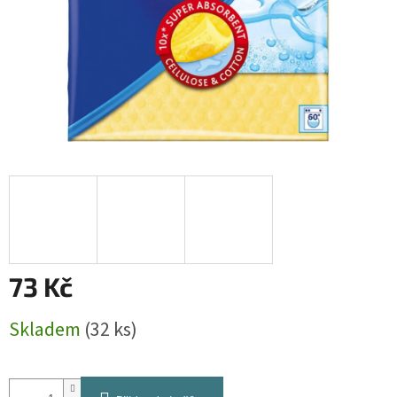
73 Kč
Měrná
Skladem
(32 ks)
cena: