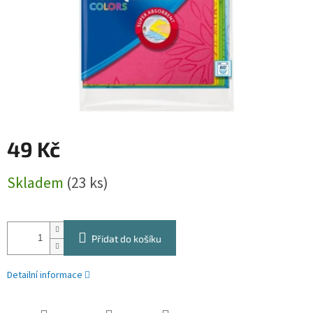
49 Kč
Měrná
Skladem
(23 ks)
cena:
Přidat do košíku
Detailní informace