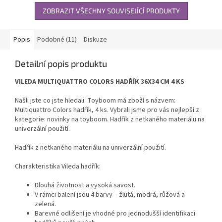
ZOBRAZIT VŠECHNY SOUVISEJÍCÍ PRODUKTY
Popis
Podobné (11)
Diskuze
Detailní popis produktu
VILEDA MULTIQUATTRO COLORS HADŘÍK 36X34 CM 4 KS
Našli jste co jste hledali. Toyboom má zboží s názvem:
Multiquattro Colors hadřík, 4 ks. Vybrali jsme pro vás nejlepší z
kategorie: novinky na toyboom. Hadřík z netkaného materiálu na
univerzální použití.
Hadřík z netkaného materiálu na univerzální použití.
Charakteristika Vileda hadřík:
Dlouhá životnost a vysoká savost.
V rámci balení jsou 4 barvy – žlutá, modrá, růžová a
zelená.
Barevné odlišení je vhodné pro jednodušší identifikaci