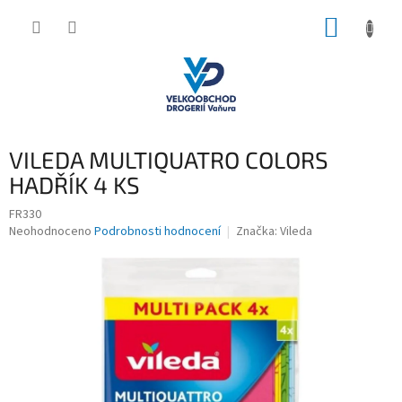
Přejít
NÁKUP
na
obsah
KOŠÍK
VILEDA MULTIQUATRO COLORS
HADŘÍK 4 KS
FR330
Průměrné
Neohodnoceno
Podrobnosti hodnocení
Značka:
Vileda
hodnocení
produktu
je
0,0
z
5
hvězdiček.