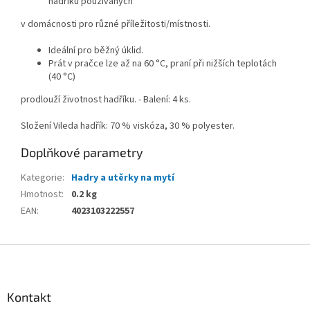
hadříků používaných
v domácnosti pro různé příležitosti/místnosti.
Ideální pro běžný úklid.
Prát v pračce lze až na 60 °C, praní při nižších teplotách
(40 °C)
prodlouží životnost hadříku. - Balení: 4 ks.
Složení Vileda hadřík: 70 % viskóza, 30 % polyester.
Doplňkové parametry
Kategorie
:
Hadry a utěrky na mytí
Hmotnost
:
0.2 kg
EAN
:
4023103222557
Z
á
p
a
Kontakt