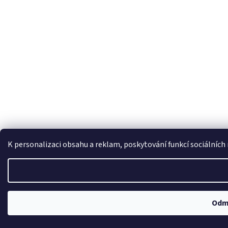
K personalizaci obsahu a reklam, poskytování funkcí sociálních
Odm