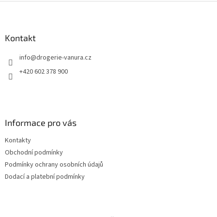
Z
á
p
a
Kontakt
t
info
@
drogerie-vanura.cz
í
+420 602 378 900
Informace pro vás
Kontakty
Obchodní podmínky
Podmínky ochrany osobních údajů
Dodací a platební podmínky