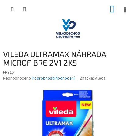
Přejít
NÁKUP
na
obsah
KOŠÍK
VILEDA ULTRAMAX NÁHRADA
MICROFIBRE 2V1 2KS
FR315
Průměrné
Neohodnoceno
Podrobnosti hodnocení
Značka:
Vileda
hodnocení
produktu
je
0,0
z
5
hvězdiček.