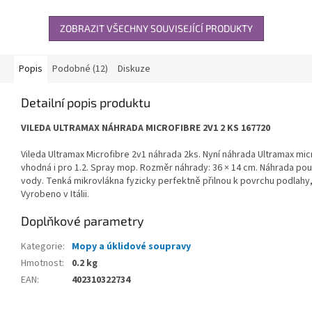
ZOBRAZIT VŠECHNY SOUVISEJÍCÍ PRODUKTY
Popis
Podobné (12)
Diskuze
Detailní popis produktu
VILEDA ULTRAMAX NÁHRADA MICROFIBRE 2V1 2 KS 167720
Vileda Ultramax Microfibre 2v1 náhrada 2ks. Nyní náhrada Ultramax mic
vhodná i pro 1.2. Spray mop. Rozměr náhrady: 36 × 14 cm. Náhrada použ
vody. Tenká mikrovlákna fyzicky perfektně přilnou k povrchu podlahy,
Vyrobeno v Itálii.
Doplňkové parametry
Kategorie
:
Mopy a úklidové soupravy
Hmotnost
:
0.2 kg
EAN
:
402310322734