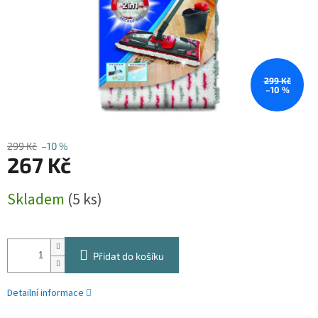
299 Kč
–10 %
299 Kč
–10 %
267 Kč
Měrná
Skladem
(5 ks)
cena:
Přidat do košíku
Detailní informace