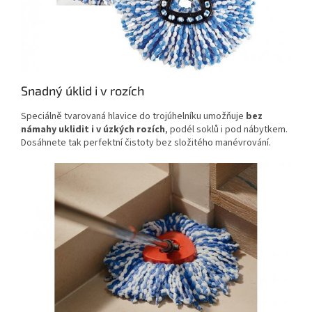
Snadný úklid i v rozích
Speciálně tvarovaná hlavice do trojúhelníku umožňuje
bez
námahy uklidit i v úzkých rozích
, podél soklů i pod nábytkem.
Dosáhnete tak perfektní čistoty bez složitého manévrování.