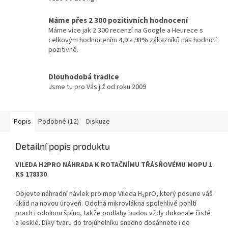
Máme přes 2 300 pozitivních hodnocení
Máme více jak 2 300 recenzí na Google a Heurece s
celkovým hodnocením 4,9 a 98% zákazníků nás hodnotí
pozitivně.
Dlouhodobá tradice
Jsme tu pro Vás již od roku 2009
Popis
Podobné (12)
Diskuze
Detailní popis produktu
VILEDA H2PRO NÁHRADA K ROTAČNÍMU TŘÁSŇOVÉMU MOPU 1
KS 178330
Objevte náhradní návlek pro mop Vileda H₂prO, který posune váš
úklid na novou úroveň. Odolná mikrovlákna spolehlivě pohltí
prach i odolnou špínu, takže podlahy budou vždy dokonale čisté
a lesklé. Díky tvaru do trojúhelníku snadno dosáhnete i do