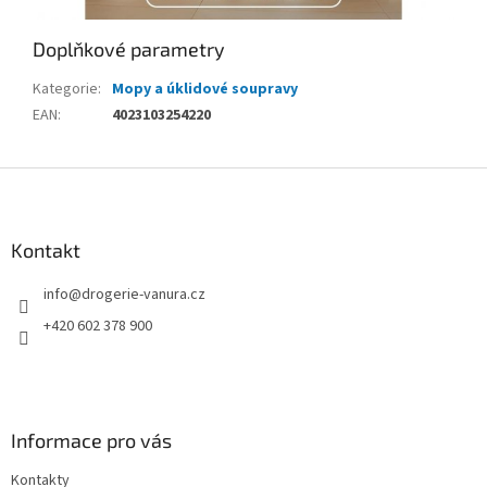
Doplňkové parametry
Kategorie
:
Mopy a úklidové soupravy
EAN
:
4023103254220
Z
á
p
a
Kontakt
t
info
@
drogerie-vanura.cz
í
+420 602 378 900
Informace pro vás
Kontakty