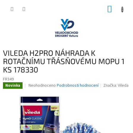
Přejít
NÁKUP
na
obsah
KOŠÍK
VILEDA H2PRO NÁHRADA K
ROTAČNÍMU TŘÁSŇOVÉMU MOPU 1
KS 178330
FR349
Průměrné
Neohodnoceno
Podrobnosti hodnocení
Značka:
Vileda
Novinka
hodnocení
produktu
je
0,0
z
5
hvězdiček.