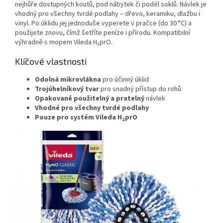
nejhůře dostupných koutů, pod nábytek či podél soklů. Návlek je
vhodný pro všechny tvrdé podlahy – dřevo, keramiku, dlažbu i
vinyl. Po úklidu jej jednoduše vyperete v pračce (do 30 °C) a
použijete znovu, čímž šetříte peníze i přírodu. Kompatibilní
výhradně s mopem Vileda H₂prO.
Klíčové vlastnosti
Odolná mikrovlákna
pro účinný úklid
Trojúhelníkový tvar
pro snadný přístup do rohů
Opakovaně použitelný a pratelný
návlek
Vhodné pro všechny tvrdé podlahy
Pouze pro systém Vileda H₂prO