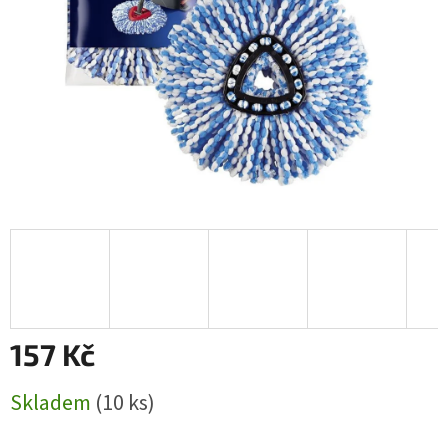
157 Kč
Měrná
Skladem
(10 ks)
cena: