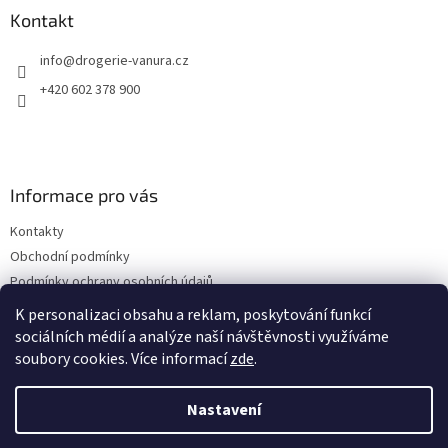
a
Kontakt
t
info
@
drogerie-vanura.cz
í
+420 602 378 900
Informace pro vás
Kontakty
Obchodní podmínky
Podmínky ochrany osobních údajů
Dodací a platební podmínky
K personalizaci obsahu a reklam, poskytování funkcí
sociálních médií a analýze naší návštěvnosti využíváme
soubory cookies. Více informací
zde
.
Vytvořil Shoptet
Nastavení