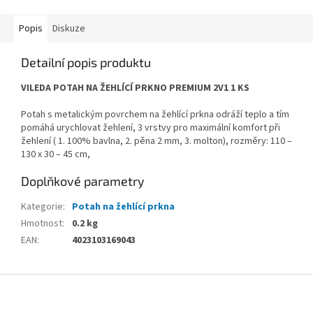
Popis
Diskuze
Detailní popis produktu
VILEDA POTAH NA ŽEHLÍCÍ PRKNO PREMIUM 2V1 1 KS
Potah s metalickým povrchem na žehlící prkna odráží teplo a tím
pomáhá urychlovat žehlení, 3 vrstvy pro maximální komfort při
žehlení ( 1. 100% bavlna, 2. pěna 2 mm, 3. molton), rozměry: 110 –
130 x 30 – 45 cm,
Doplňkové parametry
Kategorie
:
Potah na žehlící prkna
Hmotnost
:
0.2 kg
EAN
:
4023103169043
Z
á
p