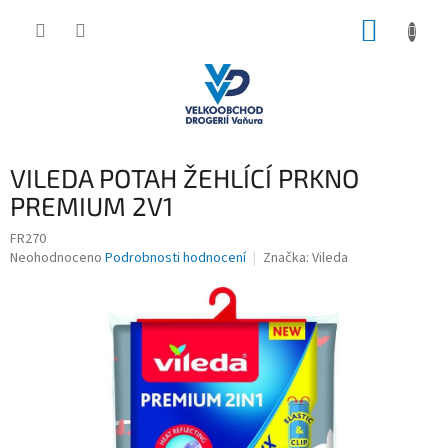
Přejít
NÁKUP
na
obsah
KOŠÍK
VILEDA POTAH ŽEHLÍCÍ PRKNO
PREMIUM 2V1
FR270
Průměrné
Neohodnoceno
Podrobnosti hodnocení
Značka:
Vileda
hodnocení
produktu
je
0,0
z
5
hvězdiček.