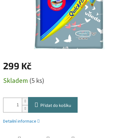
299 Kč
Měrná
Skladem
(5 ks)
cena:
Přidat do košíku
Detailní informace