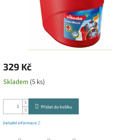
329 Kč
Měrná
Skladem
(5 ks)
cena:
Přidat do košíku
Detailní informace