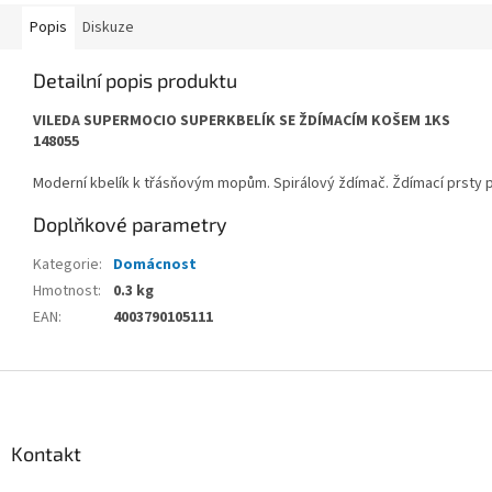
Popis
Diskuze
Detailní popis produktu
VILEDA SUPERMOCIO SUPERKBELÍK SE ŽDÍMACÍM KOŠEM 1KS
148055
Moderní kbelík k třásňovým mopům. Spirálový ždímač. Ždímací prsty půs
Doplňkové parametry
Kategorie
:
Domácnost
Hmotnost
:
0.3 kg
EAN
:
4003790105111
Z
á
p
a
Kontakt
t