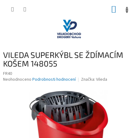
Přejít
NÁKUP
na
obsah
KOŠÍK
VILEDA SUPERKÝBL SE ŽDÍMACÍM
KOŠEM 148055
FR40
Průměrné
Neohodnoceno
Podrobnosti hodnocení
Značka:
Vileda
hodnocení
produktu
je
0,0
z
5
hvězdiček.