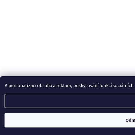
K personalizaci obsahu a reklam, poskytování funkcí sociálních
Odm