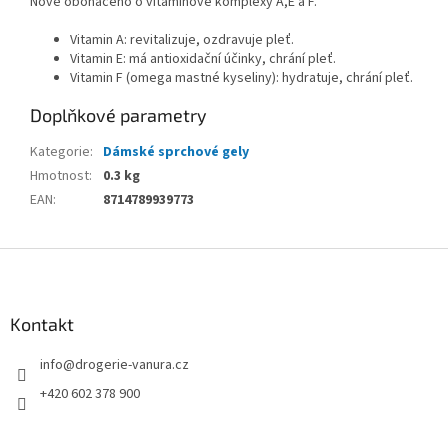
Nově obohaceno o vitaminové komplexy A,E a F.
Vitamin A: revitalizuje, ozdravuje pleť.
Vitamin E: má antioxidační účinky, chrání pleť.
Vitamin F (omega mastné kyseliny): hydratuje, chrání pleť.
Doplňkové parametry
Kategorie
:
Dámské sprchové gely
Hmotnost
:
0.3 kg
EAN
:
8714789939773
Z
á
p
a
Kontakt
t
info
@
drogerie-vanura.cz
í
+420 602 378 900