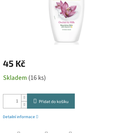
45 Kč
Měrná
Skladem
(16 ks)
cena:
Přidat do košíku
Detailní informace