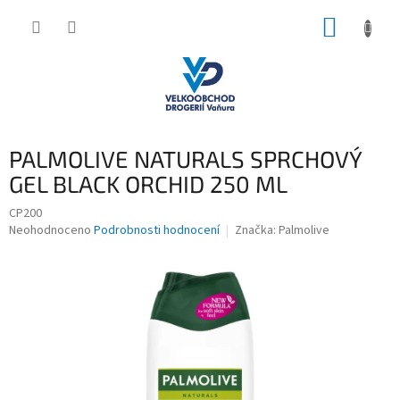
Přejít
NÁKUP
na
obsah
KOŠÍK
PALMOLIVE NATURALS SPRCHOVÝ
GEL BLACK ORCHID 250 ML
CP200
Průměrné
Neohodnoceno
Podrobnosti hodnocení
Značka:
Palmolive
hodnocení
produktu
je
0,0
z
5
hvězdiček.