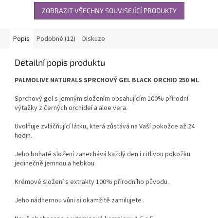
ZOBRAZIT VŠECHNY SOUVISEJÍCÍ PRODUKTY
Popis
Podobné (12)
Diskuze
Detailní popis produktu
PALMOLIVE NATURALS SPRCHOVÝ GEL BLACK ORCHID 250 ML
Sprchový gel s jemným složením obsahujícím 100% přírodní
výtažky z černých orchideí a aloe vera.
Uvolňuje zvláčňující látku, která zůstává na Vaší pokožce až 24
hodin.
Jeho bohaté složení zanechává každý den i citlivou pokožku
jedinečně jemnou a hebkou.
Krémové složení s extrakty 100% přírodního původu.
Jeho nádhernou vůni si okamžitě zamilujete .