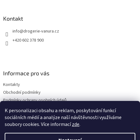
á
p
a
Kontakt
t
info
@
drogerie-vanura.cz
í
+420 602 378 900
Informace pro vás
Kontakty
Obchodní podmínky
Podmínky ochrany osobních údajů
Dodací a platební podmínky
K personalizaci obsahu a reklam, poskytování funkcí
sociálních médií a analýze naší návštěvnosti využíváme
soubory cookies. Více informací
zde
.
Vytvořil Shoptet