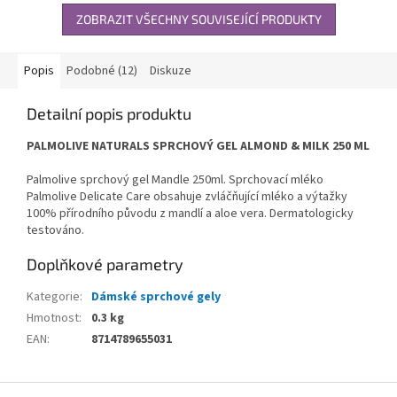
ZOBRAZIT VŠECHNY SOUVISEJÍCÍ PRODUKTY
Popis
Podobné (12)
Diskuze
Detailní popis produktu
PALMOLIVE NATURALS SPRCHOVÝ GEL ALMOND & MILK 250 ML
Palmolive sprchový gel Mandle 250ml. Sprchovací mléko
Palmolive Delicate Care obsahuje zvláčňující mléko a výtažky
100% přírodního původu z mandlí a aloe vera. Dermatologicky
testováno.
Doplňkové parametry
Kategorie
:
Dámské sprchové gely
Hmotnost
:
0.3 kg
EAN
:
8714789655031
Z