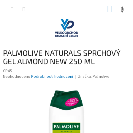
Přejít
NÁKUP
na
obsah
KOŠÍK
PALMOLIVE NATURALS SPRCHOVÝ
GEL ALMOND NEW 250 ML
CP45
Průměrné
Neohodnoceno
Podrobnosti hodnocení
Značka:
Palmolive
hodnocení
produktu
je
0,0
z
5
hvězdiček.