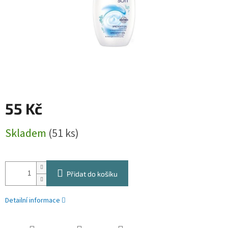
55 Kč
Měrná
Skladem
(51 ks)
cena:
Přidat do košíku
Detailní informace