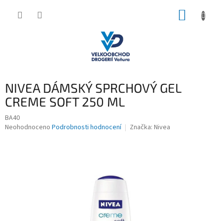
Přejít
NÁKUP
na
obsah
KOŠÍK
NIVEA DÁMSKÝ SPRCHOVÝ GEL
CREME SOFT 250 ML
BA40
Průměrné
Neohodnoceno
Podrobnosti hodnocení
Značka:
Nivea
hodnocení
produktu
je
0,0
z
5
hvězdiček.