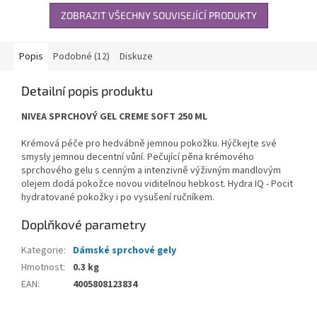
ZOBRAZIT VŠECHNY SOUVISEJÍCÍ PRODUKTY
Popis
Podobné (12)
Diskuze
Detailní popis produktu
NIVEA SPRCHOVÝ GEL CREME SOFT 250 ML
Krémová péče pro hedvábně jemnou pokožku. Hýčkejte své
smysly jemnou decentní vůní. Pečující pěna krémového
sprchového gelu s cenným a intenzivně výživným mandlovým
olejem dodá pokožce novou viditelnou hebkost. Hydra IQ - Pocit
hydratované pokožky i po vysušení ručníkem.
Doplňkové parametry
Kategorie
:
Dámské sprchové gely
Hmotnost
:
0.3 kg
EAN
:
4005808123834