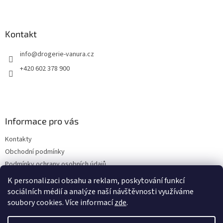
Z
á
p
a
Kontakt
t
info
@
drogerie-vanura.cz
í
+420 602 378 900
Informace pro vás
Kontakty
Obchodní podmínky
Podmínky ochrany osobních údajů
Dodací a platební podmínky
K personalizaci obsahu a reklam, poskytování funkcí
sociálních médií a analýze naší návštěvnosti využíváme
soubory cookies. Více informací
zde
.
Vytvořil Shoptet