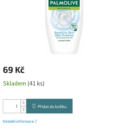
69 Kč
Měrná
Skladem
(41 ks)
cena:
Přidat do košíku
Detailní informace