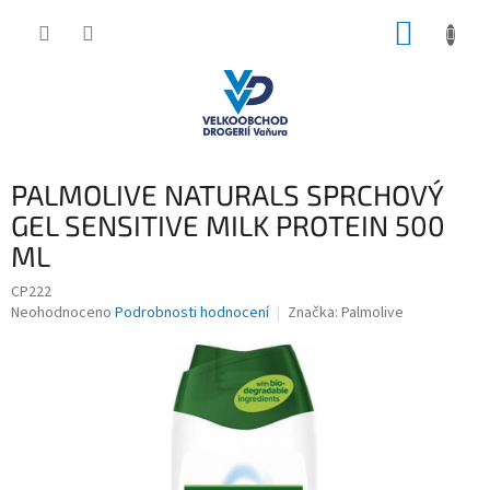
Přejít
NÁKUP
na
obsah
KOŠÍK
PALMOLIVE NATURALS SPRCHOVÝ
GEL SENSITIVE MILK PROTEIN 500
ML
CP222
Průměrné
Neohodnoceno
Podrobnosti hodnocení
Značka:
Palmolive
hodnocení
produktu
je
0,0
z
5
hvězdiček.