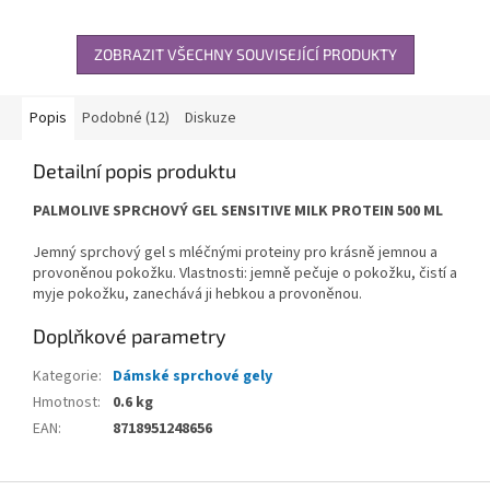
ZOBRAZIT VŠECHNY SOUVISEJÍCÍ PRODUKTY
Popis
Podobné (12)
Diskuze
Detailní popis produktu
PALMOLIVE SPRCHOVÝ GEL SENSITIVE MILK PROTEIN 500 ML
Jemný sprchový gel s mléčnými proteiny pro krásně jemnou a
provoněnou pokožku. Vlastnosti: jemně pečuje o pokožku, čistí a
myje pokožku, zanechává ji hebkou a provoněnou.
Doplňkové parametry
Kategorie
:
Dámské sprchové gely
Hmotnost
:
0.6 kg
EAN
:
8718951248656