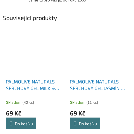
Jsme tu pro Vás již od roku 2009
Související produkty
PALMOLIVE NATURALS
PALMOLIVE NATURALS
SPRCHOVÝ GEL MILK &
SPRCHOVÝ GEL JASMÍN &
HONEY 500 ML
MILK 500 ML
Skladem
(40 ks)
Skladem
(11 ks)
69 Kč
69 Kč
Do košíku
Do košíku