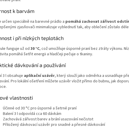
ované praní.
rnost k barvám
je určen speciálně na barevné prádlo a
pomáhá zachovat zářivost odstí
lepšenými zjasňovači minimalizuje vyblednutí tak, aby oblečení zůstalo dél
nnost i při nízkých teplotách
ule funguje už od
30 °C
, což umožňuje úsporné praní bez ztráty výkonu. Ní
ivita pomáhá šetřit energii a hladčeji pečuje o tkaniny.
ktické dávkování a používání
í 3 l obsahuje
aplikační uzávěr
, který slouží jako odměrka a usnadňuje př
ování. Pro lokální ošetření můžete uzávěr vložit přímo do bubnu, jak dopor
bce.
čové vlastnosti
Účinné od 30 °C pro úsporné a šetrné praní
Balení 3 l odpovídá cca 60 dávkám
Zachovává zářivost barev a brání usazování nečistot
Přiložený dávkovací uzávěr pro snadné a přesné dávkování