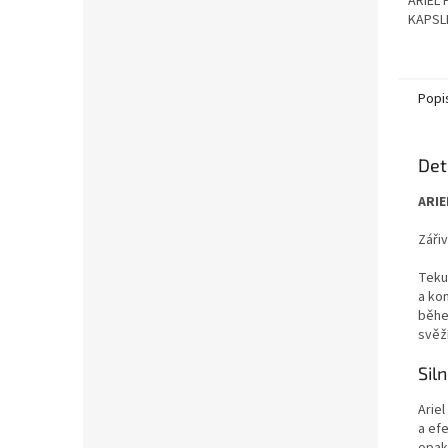
ARIEL
KAPSLE
Popi
Det
ARIE
Zářiv
Teku
a kom
běhe
svěž
Sil
Ariel
a efe