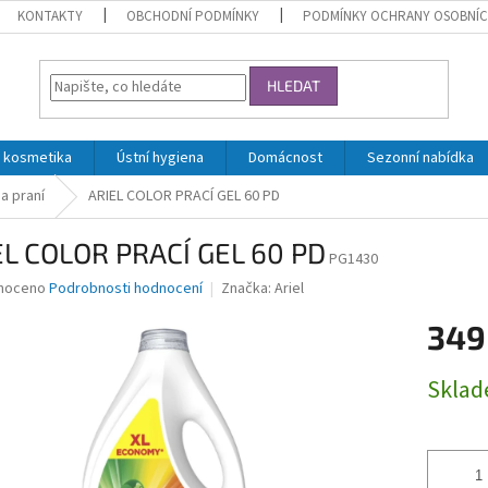
KONTAKTY
OBCHODNÍ PODMÍNKY
PODMÍNKY OCHRANY OSOBNÍC
HLEDAT
 kosmetika
Ústní hygiena
Domácnost
Sezonní nabídka
a praní
ARIEL COLOR PRACÍ GEL 60 PD
EL COLOR PRACÍ GEL 60 PD
PG1430
né
noceno
Podrobnosti hodnocení
Značka:
Ariel
ní
349
u
Měrná
Skla
cena:
ek.