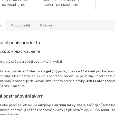
 PLUS EXTRA CLEAN
ARIEL PLUS EXTRA CLEAN
 NA PRANÍ 60 KS
KAPSLE NA PRANÍ 80 KS
s
Podobné (6)
Diskuze
ailní popis produktu
L COLOR PRACÍ GEL 60 PD
ě čisté prádlo a svěží pocit, který vydrží.
tý prací gel
Ariel Color prací gel
(3 l) poskytuje
cca 60 dávek
pro běžnou
binuje silné odstranění skvrn s ochranou barev. Gel je účinný už od
30 °C
, 
m praní a obsahuje dávkovací uzávěr pro přesné dávky.
Ariel Color
zanech
í a bez usazenin.
né odstraňování skvrn
 Color prací gel obsahuje
enzymy a aktivní látky
, které začínají působit 
ktivně odstraňují běžné i pachové skvrny již při prvním cyklu. Díky tomu ušet