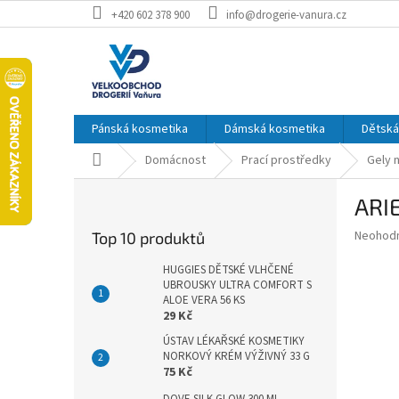
Přejít
+420 602 378 900
info@drogerie-vanura.cz
na
obsah
Pánská kosmetika
Dámská kosmetika
Dětská
Domů
Domácnost
Prací prostředky
Gely n
P
ARI
o
s
Průměr
Neohod
Top 10 produktů
t
hodnoce
r
produkt
HUGGIES DĚTSKÉ VLHČENÉ
a
UBROUSKY ULTRA COMFORT S
je
ALOE VERA 56 KS
0,0
n
29 Kč
z
n
5
ÚSTAV LÉKAŘSKÉ KOSMETIKY
í
hvězdič
NORKOVÝ KRÉM VÝŽIVNÝ 33 G
p
75 Kč
a