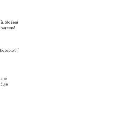
nů
. Složení
e barevné.
zkoteplotní
esné
učuje