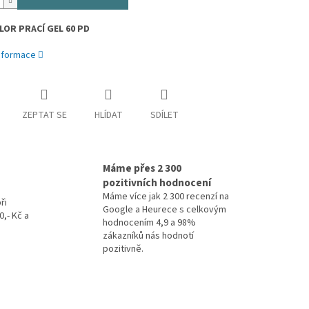
LOR PRACÍ GEL 60 PD
informace
ZEPTAT SE
HLÍDAT
SDÍLET
Máme přes 2 300
pozitivních hodnocení
Máme více jak 2 300 recenzí na
ři
Google a Heurece s celkovým
,- Kč a
hodnocením 4,9 a 98%
zákazníků nás hodnotí
pozitivně.