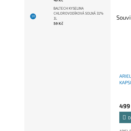
49 Kč
BALTECH KYSELINA
CHLOROVODÍKOVÁ SOLNÁ 31%
Souvi
1L
59 Kč
ARIE
KAPS
499
D