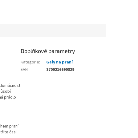
Doplňkové parametry
Kategorie
:
Gely na praní
EAN
:
8700216690829
 domácnost
působí
á prádlo
během praní
říte čas i