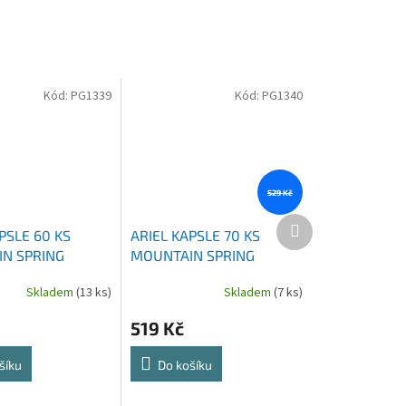
Kód:
PG1339
Kód:
PG1340
529 Kč
Další
PSLE 60 KS
ARIEL KAPSLE 70 KS
produkt
N SPRING
MOUNTAIN SPRING
Skladem
(13 ks)
Skladem
(7 ks)
519 Kč
šíku
Do košíku