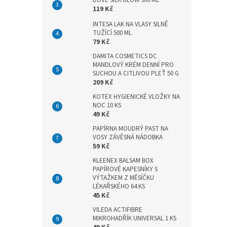
DOVE SILK GLOW 300 ML
n
119 Kč
e
l
INTESA LAK NA VLASY SILNĚ
TUŽÍCÍ 500 ML
79 Kč
DAMITA COSMETICS DC
MANDLOVÝ KRÉM DENNÍ PRO
SUCHOU A CITLIVOU PLEŤ 50 G
209 Kč
KOTEX HYGIENICKÉ VLOŽKY NA
NOC 10 KS
49 Kč
PAPÍRNA MOUDRÝ PAST NA
VOSY ZÁVĚSNÁ NÁDOBKA
59 Kč
KLEENEX BALSAM BOX
PAPÍROVÉ KAPESNÍKY S
VÝTAŽKEM Z MĚSÍČKU
LÉKAŘSKÉHO 64 KS
45 Kč
VILEDA ACTIFIBRE
MIKROHADŘÍK UNIVERSAL 1 KS