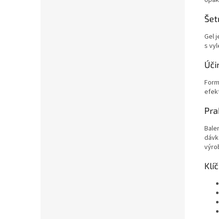
opak
Šet
Gel 
s vy
Úči
Form
efekt
Pra
Balen
dávk
výro
Klí