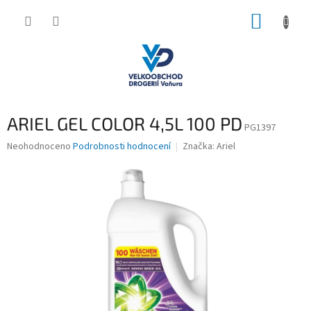
Přejít
NÁKUP
na
obsah
KOŠÍK
ARIEL GEL COLOR 4,5L 100 PD
PG1397
Průměrné
Neohodnoceno
Podrobnosti hodnocení
Značka:
Ariel
hodnocení
produktu
je
0,0
z
5
hvězdiček.