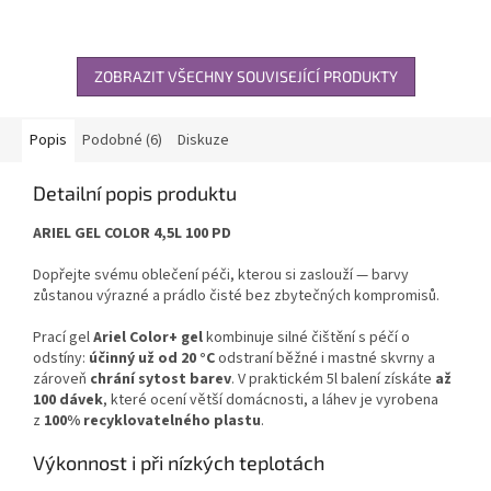
ZOBRAZIT VŠECHNY SOUVISEJÍCÍ PRODUKTY
Popis
Podobné (6)
Diskuze
Detailní popis produktu
ARIEL GEL COLOR 4,5L 100 PD
Dopřejte svému oblečení péči, kterou si zaslouží — barvy
zůstanou výrazné a prádlo čisté bez zbytečných kompromisů.
Prací gel
Ariel Color+ gel
kombinuje silné čištění s péčí o
odstíny:
účinný už od 20 °C
odstraní běžné i mastné skvrny a
zároveň
chrání sytost barev
. V praktickém 5l balení získáte
až
100 dávek
, které ocení větší domácnosti, a láhev je vyrobena
z
100% recyklovatelného plastu
.
Výkonnost i při nízkých teplotách