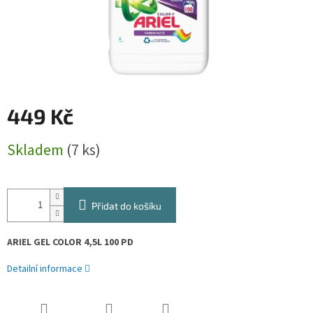
449 Kč
Měrná
Skladem
(7 ks)
cena:
Přidat do košíku
ARIEL GEL COLOR 4,5L 100 PD
Detailní informace