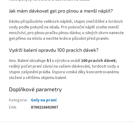
Jak mám dávkovat gel pro plnou a menší náplň?
Dávku přizpůsobte velikosti náplně, stupni znečištění a tvrdosti
vody podle pokynů na obalu. Pro poloviční náplň zvolte menší
množství, pro plnou pračku plnou dávku; u silných skvrn naneste
gel přímo na místo a nechte krátce působit před praním.
Vydrží balení opravdu 100 pracích dávek?
Ano. Balení obsahuje
5 l
a výrobce uvádí
100 pracích dávek
;
reálný počet praní závisí na vašem dávkování, tvrdosti vody a
stupni zašpinění prádla. Úspora vzniká díky koncentrovanému
složení a většímu objemu balení.
Doplňkové parametry
Kategorie
:
Gely na praní
EAN
:
8700216692007
Z
á