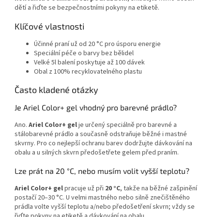
dětí a řiďte se bezpečnostními pokyny na etiketě.
Klíčové vlastnosti
Účinné praní už od 20 °C pro úsporu energie
Speciální péče o barvy bez bělidel
Velké 5l balení poskytuje až 100 dávek
Obal z 100% recyklovatelného plastu
Často kladené otázky
Je Ariel Color+ gel vhodný pro barevné prádlo?
Ano.
Ariel Color+ gel
je určený speciálně pro barevné a
stálobarevné prádlo a současně odstraňuje běžné i mastné
skvrny. Pro co nejlepší ochranu barev dodržujte dávkování na
obalu a u silných skvrn předošetřete gelem před praním.
Lze prát na 20 °C, nebo musím volit vyšší teplotu?
Ariel Color+ gel
pracuje už při
20 °C
, takže na běžné zašpinění
postačí 20–30 °C. U velmi mastného nebo silně znečištěného
prádla volte vyšší teplotu a/nebo předošetření skvrn; vždy se
řiďte pokyny na etiketě a dávkování na obalu.