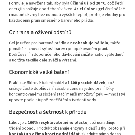
Formule je navržena tak, aby byla
účinná už od 20 °C
, což šetří
energii a snižuje opotřebení vláken.
Ariel Color+ gel
čistí běžné
i mastné skvrny bez nutnosti vyšších teplot, proto je vhodný pro
každodenní praní směsného barevného prádla.
Ochrana a oživení odstínů
Gel je určen pro barevné prádlo a
neobsahuje bělidla
, takže
pomáhá zachovat sytost barev i po opakovaném praní.
Dodržováním doporučeného dávkování snížíte riziko vyblednutí
a udržíte textilie déle svěží a výrazné.
Ekonomické velké balení
Praktické 5litrové balení nabízí
až 100 pracích dávek
, což
snižuje časté doplňování zásob a cenu na jedno praní. Díky
koncentrovanému složení stačí menší množství gelu — množství
upravte podle stupně znečištění a tvrdosti vody.
Bezpečnost a šetrnost k přírodě
Láhev je z
100% recyklovatelného plastu
, což usnadňuje
třídění odpadu. Produkt obsahuje enzymy a další látky, proto
při
kontaktu s očima hrozí podráždění
; skladujte mimo dosah