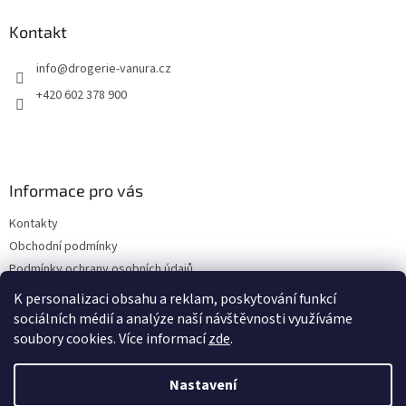
p
a
Kontakt
t
info
@
drogerie-vanura.cz
í
+420 602 378 900
Informace pro vás
Kontakty
Obchodní podmínky
Podmínky ochrany osobních údajů
Dodací a platební podmínky
K personalizaci obsahu a reklam, poskytování funkcí
sociálních médií a analýze naší návštěvnosti využíváme
soubory cookies. Více informací
zde
.
Vytvořil Shoptet
Nastavení