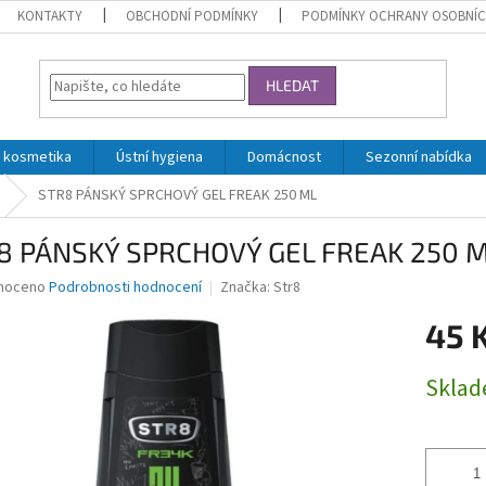
KONTAKTY
OBCHODNÍ PODMÍNKY
PODMÍNKY OCHRANY OSOBNÍC
HLEDAT
 kosmetika
Ústní hygiena
Domácnost
Sezonní nabídka
STR8 PÁNSKÝ SPRCHOVÝ GEL FREAK 250 ML
8 PÁNSKÝ SPRCHOVÝ GEL FREAK 250 
né
noceno
Podrobnosti hodnocení
Značka:
Str8
ní
45 
u
Měrná
Skla
cena:
ek.