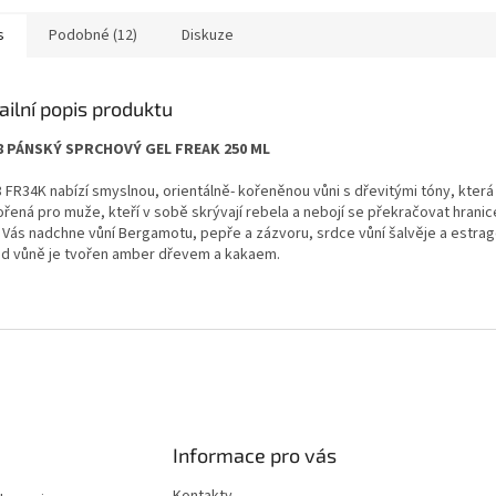
s
Podobné (12)
Diskuze
ailní popis produktu
 PÁNSKÝ SPRCHOVÝ GEL FREAK 250 ML
 FR34K nabízí smyslnou, orientálně- kořeněnou vůni s dřevitými tóny, která
řená pro muže, kteří v sobě skrývají rebela a nebojí se překračovat hranic
 Vás nadchne vůní Bergamotu, pepře a zázvoru, srdce vůní šalvěje a estrag
ad vůně je tvořen amber dřevem a kakaem.
Informace pro vás
Kontakty