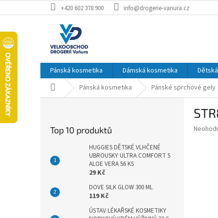
Přejít
+420 602 378 900
info@drogerie-vanura.cz
na
obsah
Pánská kosmetika
Dámská kosmetika
Dětská
Domů
Pánská kosmetika
Pánské sprchové gely
P
STR
o
s
Průměr
Neohod
Top 10 produktů
t
hodnoce
r
produkt
HUGGIES DĚTSKÉ VLHČENÉ
a
UBROUSKY ULTRA COMFORT S
je
ALOE VERA 56 KS
0,0
n
29 Kč
z
n
5
í
DOVE SILK GLOW 300 ML
hvězdič
119 Kč
p
a
ÚSTAV LÉKAŘSKÉ KOSMETIKY