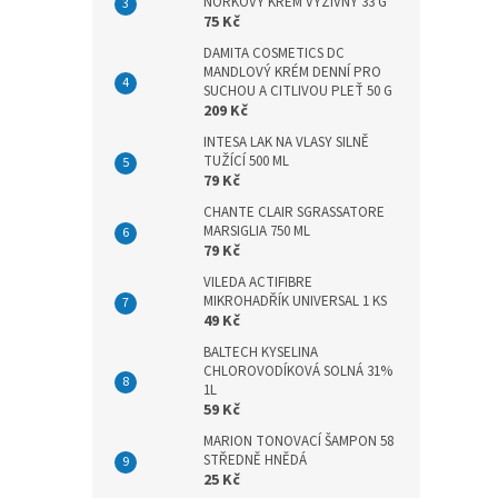
n
NORKOVÝ KRÉM VÝŽIVNÝ 33 G
75 Kč
e
l
DAMITA COSMETICS DC
MANDLOVÝ KRÉM DENNÍ PRO
SUCHOU A CITLIVOU PLEŤ 50 G
209 Kč
INTESA LAK NA VLASY SILNĚ
TUŽÍCÍ 500 ML
79 Kč
CHANTE CLAIR SGRASSATORE
MARSIGLIA 750 ML
79 Kč
VILEDA ACTIFIBRE
MIKROHADŘÍK UNIVERSAL 1 KS
49 Kč
BALTECH KYSELINA
CHLOROVODÍKOVÁ SOLNÁ 31%
1L
59 Kč
MARION TONOVACÍ ŠAMPON 58
STŘEDNĚ HNĚDÁ
25 Kč