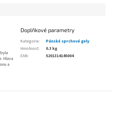
Doplňkové parametry
Kategorie
:
Pánské sprchové gely
Hmotnost
:
0.3 kg
 byla
EAN
:
5201314145004
e. Hlava
onu a