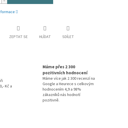
informace
ZEPTAT SE
HLÍDAT
SDÍLET
Máme přes 2 300
pozitivních hodnocení
Máme více jak 2 300 recenzí na
ři
Google a Heurece s celkovým
,- Kč a
hodnocením 4,9 a 98%
zákazníků nás hodnotí
pozitivně.