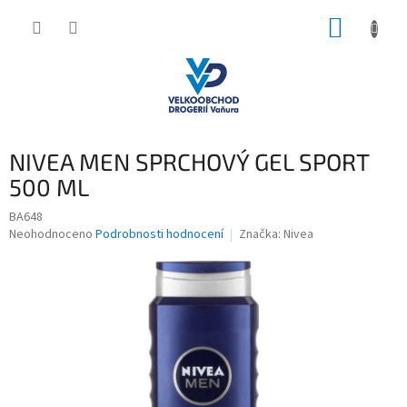
Přejít
NÁKUP
na
obsah
KOŠÍK
NIVEA MEN SPRCHOVÝ GEL SPORT
500 ML
BA648
Průměrné
Neohodnoceno
Podrobnosti hodnocení
Značka:
Nivea
hodnocení
produktu
je
0,0
z
5
hvězdiček.