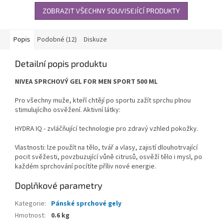
ZOBRAZIT VŠECHNY SOUVISEJÍCÍ PRODUKTY
Popis
Podobné (12)
Diskuze
Detailní popis produktu
NIVEA SPRCHOVÝ GEL FOR MEN SPORT 500 ML
Pro všechny muže, kteří chtějí po sportu zažít sprchu plnou
stimulujícího osvěžení. Aktivní látky:
HYDRA IQ - zvláčňující technologie pro zdravý vzhled pokožky.
Vlastnosti: lze použít na tělo, tvář a vlasy, zajistí dlouhotrvající
pocit svěžesti, povzbuzující vůně citrusů, osvěží tělo i mysl, po
každém sprchování pocítíte příliv nové energie.
Doplňkové parametry
Kategorie
:
Pánské sprchové gely
Hmotnost
:
0.6 kg