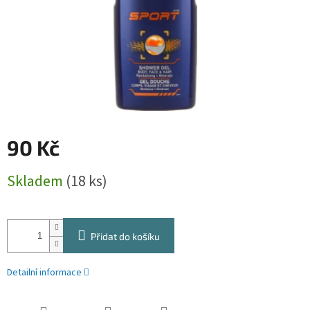
90 Kč
Měrná
Skladem
(18 ks)
cena:
Přidat do košíku
Detailní informace