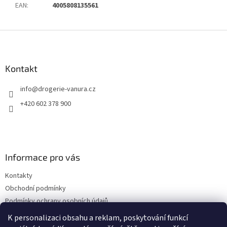
EAN
:
4005808135561
Z
á
p
a
Kontakt
t
info
@
drogerie-vanura.cz
í
+420 602 378 900
Informace pro vás
Kontakty
Obchodní podmínky
Podmínky ochrany osobních údajů
Dodací a platební podmínky
K personalizaci obsahu a reklam, poskytování funkcí