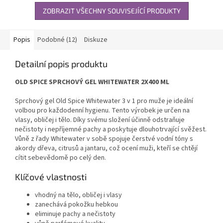
ZOBRAZIT VŠECHNY SOUVISEJÍCÍ PRODUKTY
Popis
Podobné (12)
Diskuze
Detailní popis produktu
OLD SPICE SPRCHOVÝ GEL WHITEWATER 2X400 ML
Sprchový gel Old Spice Whitewater 3 v 1 pro muže je ideální
volbou pro každodenní hygienu. Tento výrobek je určen na
vlasy, obličej i tělo. Díky svému složení účinně odstraňuje
nečistoty i nepříjemné pachy a poskytuje dlouhotrvající svěžest.
Vůně z řady Whitewater v sobě spojuje čerstvé vodní tóny s
akordy dřeva, citrusů a jantaru, což ocení muži, kteří se chtějí
cítit sebevědomě po celý den.
Klíčové vlastnosti
vhodný na tělo, obličej i vlasy
zanechává pokožku hebkou
eliminuje pachy a nečistoty