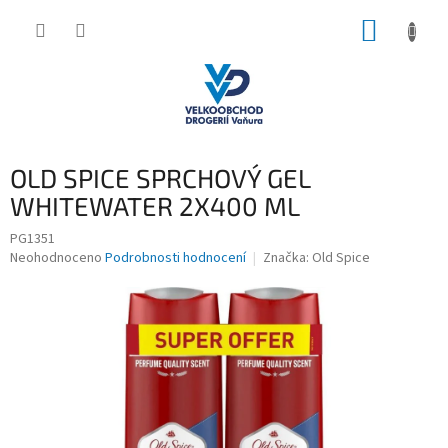
Přejít
NÁKUP
na
obsah
KOŠÍK
OLD SPICE SPRCHOVÝ GEL
WHITEWATER 2X400 ML
PG1351
Průměrné
Neohodnoceno
Podrobnosti hodnocení
Značka:
Old Spice
hodnocení
produktu
je
0,0
z
5
hvězdiček.