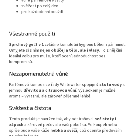
vůně parfémové kvality
svěžest po celý den
pro každodenní použití
Všestranné použití
S
prchový
gel 3 v 1
zvládne kompletní hygienu během pár minut.
Omyjete si s ním nejen
obličej a tělo, ale i vlasy.
To z něj činí
ideální volbu pro muže, kteří ocení jednoduchost bez
kompromisů.
Nezapomenutelná vůně
Parfémová kompozice řady Whitewater spojuje
čistotu vody
s
jemnou
dřevitou a citrusovou vůní.
Výsledkem je mužné
aroma –⁠⁠⁠⁠⁠⁠ výrazné, ale zároveň příjemně lehké.
Svěžest a čistota
Tento produkt je navržen tak, aby odstraňoval
nečistoty i
zápach
a zároveň pečoval o vaši pokožku. Po koupeli nebo
sprše bude vaše kůže
hebká
a svěží,
což oceníte především