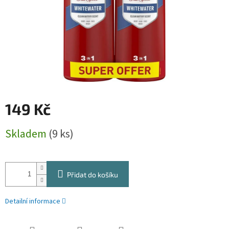
149 Kč
Měrná
Skladem
(9 ks)
cena:
Přidat do košíku
Detailní informace