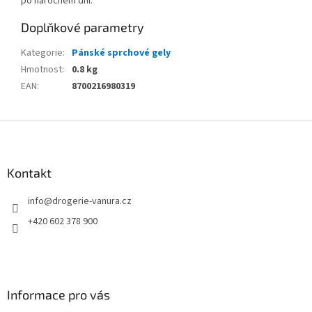
po náročném dni.
Doplňkové parametry
Kategorie
:
Pánské sprchové gely
Hmotnost
:
0.8 kg
EAN
:
8700216980319
Z
á
p
a
Kontakt
t
info
@
drogerie-vanura.cz
í
+420 602 378 900
Informace pro vás