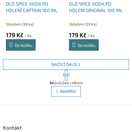
OLD SPICE VODA PO
OLD SPICE VODA PO
HOLENÍ CAPTAIN 100 ML
HOLENÍ ORIGINAL 100 ML
Skladem
(38 ks)
Skladem
(18 ks)
179 Kč
179 Kč
/ ks
/ ks
Do košíku
Do košíku
NAČÍST DALŠÍ 2
S
1
2
t
O
r
50
položek celkem
v
á
l
NAHORU
n
á
k
d
o
v
Z
a
á
c
á
n
í
p
í
p
a
Kontakt
r