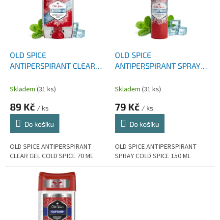
i
r
s
o
p
d
r
u
o
k
d
t
OLD SPICE
OLD SPICE
u
ů
ANTIPERSPIRANT CLEAR
ANTIPERSPIRANT SPRAY
k
GEL COLD SPICE 70 ML
COLD SPICE 150 ML
t
Skladem
(31 ks)
Skladem
(31 ks)
ů
89 Kč
79 Kč
/ ks
/ ks
Do košíku
Do košíku
OLD SPICE ANTIPERSPIRANT
OLD SPICE ANTIPERSPIRANT
CLEAR GEL COLD SPICE 70 ML
SPRAY COLD SPICE 150 ML