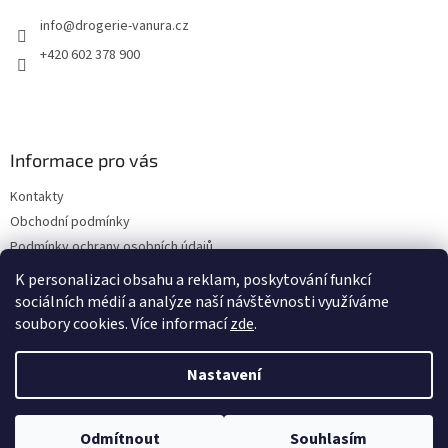
t
v
info
@
drogerie-vanura.cz
í
k
y
+420 602 378 900
v
ý
p
i
s
Informace pro vás
u
Kontakty
Obchodní podmínky
Podmínky ochrany osobních údajů
Dodací a platební podmínky
K personalizaci obsahu a reklam, poskytování funkcí
sociálních médií a analýze naší návštěvnosti využíváme
soubory cookies. Více informací
zde
.
Vytvořil Shoptet
Nastavení
Copyright 2026
drogerie-vanura.cz
. Všechna práva vyhrazena.
Odmítnout
Souhlasím
Upravit nastavení cookies