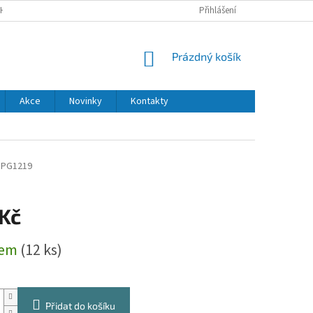
H ÚDAJŮ
DODACÍ A PLATEBNÍ PODMÍNKY
Přihlášení
NÁKUPNÍ
Prázdný košík
KOŠÍK
Akce
Novinky
Kontakty
PG1219
 Kč
dem
(12 ks)
Přidat do košíku