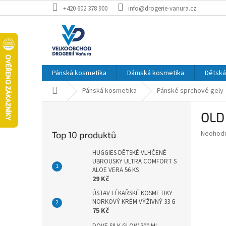
Přejít
+420 602 378 900
info@drogerie-vanura.cz
na
obsah
Pánská kosmetika
Dámská kosmetika
Dětská
Domů
Pánská kosmetika
Pánské sprchové gely
P
OLD
o
s
Průměr
Neohod
Top 10 produktů
t
hodnoce
r
produkt
HUGGIES DĚTSKÉ VLHČENÉ
a
UBROUSKY ULTRA COMFORT S
je
ALOE VERA 56 KS
0,0
n
29 Kč
z
n
5
ÚSTAV LÉKAŘSKÉ KOSMETIKY
í
hvězdič
NORKOVÝ KRÉM VÝŽIVNÝ 33 G
p
75 Kč
a