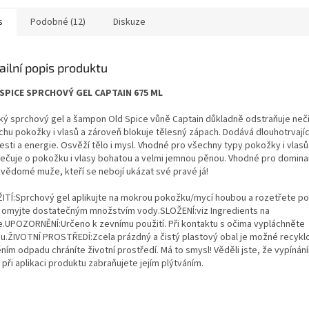
s
Podobné (12)
Diskuze
ailní popis produktu
SPICE SPRCHOVÝ GEL CAPTAIN 675 ML
ký sprchový gel a šampon Old Spice vůně Captain důkladně odstraňuje neči
chu pokožky i vlasů a zároveň blokuje tělesný zápach. Dodává dlouhotrvajíc
esti a energie. Osvěží tělo i mysl. Vhodné pro všechny typy pokožky i vlas
pečuje o pokožku i vlasy bohatou a velmi jemnou pěnou. Vhodné pro dominan
vědomé muže, kteří se nebojí ukázat své pravé já!
ITÍ:Sprchový gel aplikujte na mokrou pokožku/mycí houbou a rozetřete p
 omyjte dostatečným množstvím vody.SLOŽENÍ:viz Ingredients na
e.UPOZORNĚNÍ:Určeno k zevnímu použití. Při kontaktu s očima vypláchněte
u.ŽIVOTNÍ PROSTŘEDÍ:Zcela prázdný a čistý plastový obal je možné recyklo
ním odpadu chráníte životní prostředí. Má to smysl! Věděli jste, že vypínán
při aplikaci produktu zabraňujete jejím plýtváním.