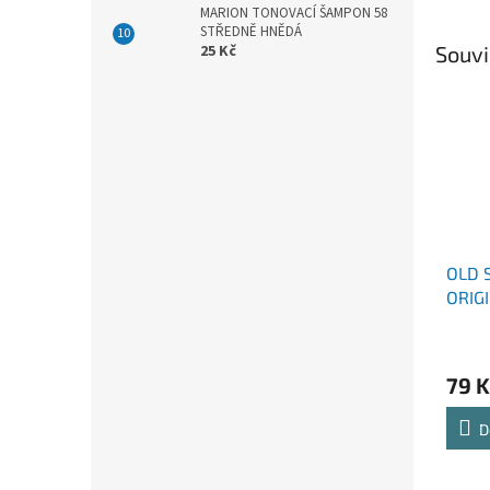
MARION TONOVACÍ ŠAMPON 58
STŘEDNĚ HNĚDÁ
Souvi
25 Kč
OLD 
ORIG
79 K
D