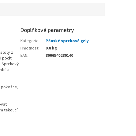
Doplňkové parametry
Kategorie
:
Pánské sprchové gely
Hmotnost
:
0.8 kg
stoty z
EAN
:
8006540280140
í pocit
ů. Sprchový
tní a
o pokožce,
vat.
ím tekoucí