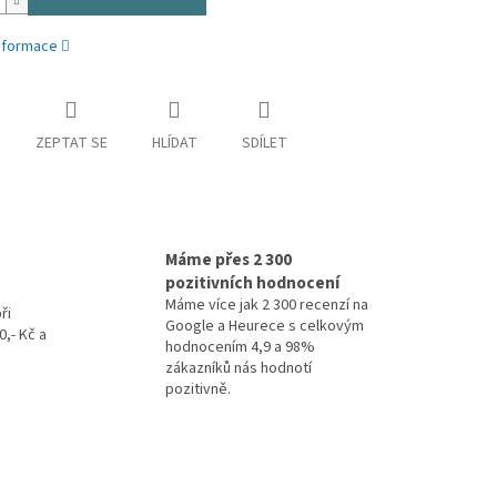
informace
ZEPTAT SE
HLÍDAT
SDÍLET
Máme přes 2 300
pozitivních hodnocení
Máme více jak 2 300 recenzí na
ři
Google a Heurece s celkovým
,- Kč a
hodnocením 4,9 a 98%
zákazníků nás hodnotí
pozitivně.