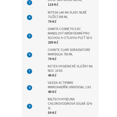
DOVE SILK GLOW 300 ML
n
119 Kč
e
l
INTESA LAK NA VLASY SILNĚ
TUŽÍCÍ 500 ML
79 Kč
DAMITA COSMETICS DC
MANDLOVÝ KRÉM DENNÍ PRO
SUCHOU A CITLIVOU PLEŤ 50 G
209 Kč
CHANTE CLAIR SGRASSATORE
MARSIGLIA 750 ML
79 Kč
KOTEX HYGIENICKÉ VLOŽKY NA
NOC 10 KS
49 Kč
VILEDA ACTIFIBRE
MIKROHADŘÍK UNIVERSAL 1 KS
49 Kč
BALTECH KYSELINA
CHLOROVODÍKOVÁ SOLNÁ 31%
1L
59 Kč