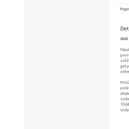
Popi
Det
OLD 
Páns
povr
svěž
gel 
sebe
POUŽ
poté
obal
vodo
Třídě
vody 