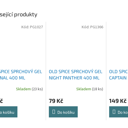
sející produkty
Kód:
PG1027
Kód:
PG1366
SPICE SPRCHOVÝ GEL
OLD SPICE SPRCHOVÝ GEL
OLD SPI
INAL 400 ML
NIGHT PANTHER 400 ML
CAPTAIN
Skladem
(23 ks)
Skladem
(18 ks)
č
79 Kč
149 Kč
o košíku
Do košíku
Do ko