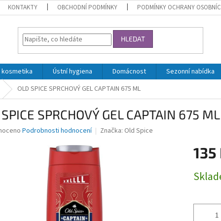
KONTAKTY
OBCHODNÍ PODMÍNKY
PODMÍNKY OCHRANY OSOBNÍC
HLEDAT
 kosmetika
Ústní hygiena
Domácnost
Sezonní nabídka
OLD SPICE SPRCHOVÝ GEL CAPTAIN 675 ML
 SPICE SPRCHOVÝ GEL CAPTAIN 675 ML
né
noceno
Podrobnosti hodnocení
Značka:
Old Spice
ní
135
u
Měrná
Skla
cena:
ek.