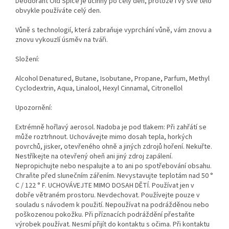
Deodorant Old Spice je účinný po celý den, protože i vy své tělo
obvykle používáte celý den.
Vůně s technologií, která zabraňuje vyprchání vůně, vám znovu a
znovu vykouzlí úsměv na tváři.
Složení:
Alcohol Denatured, Butane, Isobutane, Propane, Parfum, Methyl
Cyclodextrin, Aqua, Linalool, Hexyl Cinnamal, Citronellol
Upozornění:
Extrémně hořlavý aerosol. Nadoba je pod tlakem: Při zahřátí se
může roztrhnout. Uchovávejte mimo dosah tepla, horkých
povrchů, jisker, otevřeného ohně a jiných zdrojů hoření. Nekuřte.
Nestříkejte na otevřený oheň ani jiný zdroj zapálení.
Nepropichujte nebo nespalujte a to ani po spotřebování obsahu.
Chraňte před slunečním zářením. Nevystavujte teplotám nad 50 °
C / 122 ° F. UCHOVÁVEJTE MIMO DOSAH DĚTÍ. Používat jen v
dobře větraném prostoru. Nevdechovat. Používejte pouze v
souladu s návodem k použití. Nepoužívat na podrážděnou nebo
poškozenou pokožku. Při příznacích podráždění přestaňte
výrobek používat. Nesmí přijít do kontaktu s očima. Při kontaktu