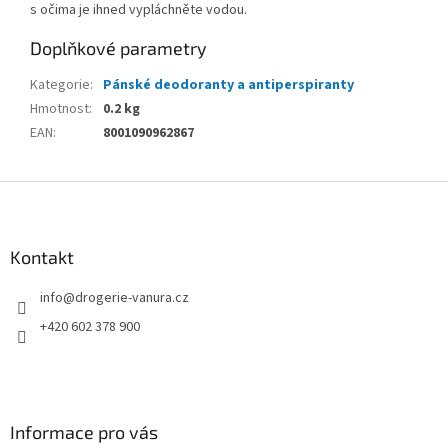
s očima je ihned vypláchněte vodou.
Doplňkové parametry
Kategorie
:
Pánské deodoranty a antiperspiranty
Hmotnost
:
0.2 kg
EAN
:
8001090962867
Z
á
p
a
Kontakt
t
info
@
drogerie-vanura.cz
í
+420 602 378 900
Informace pro vás