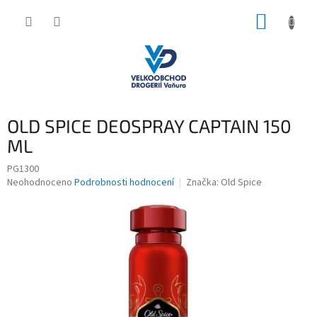
Přejít
NÁKUP
na
obsah
KOŠÍK
OLD SPICE DEOSPRAY CAPTAIN 150
ML
PG1300
Průměrné
Neohodnoceno
Podrobnosti hodnocení
Značka:
Old Spice
hodnocení
produktu
je
0,0
z
5
hvězdiček.