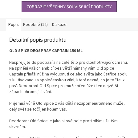
ZOBRAZIT VŠECHNY SOUVISEJÍCÍ PRODUKTY
Popis
Podobné (12)
Diskuze
Detailní popis produktu
OLD SPICE DEOSPRAY CAPTAIN 150 ML
Nasprejujte do podpaží a na celé tělo pro dlouhotrvající ochranu.
Na splnění vašich ambicí bez větší námahy vám Old Spice
Captain přináší nůž na vyloupnutí celého světa jako ústřice spolu
s kultivovanou a společenskou vůní, která nezná, co je to "faux
pas". Deodorant Old Spice pro muže přemůže i ten největší
zápach ohromující vůní.
Příjemná vůně Old Spice z vás dělá nezapomenutelného muže,
celý svět se točí jen kolem vás.
Deodorant Old Spice je jako silové pole proti bílým i žlutým
skvrnám.