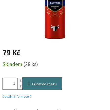
79 Kč
Měrná
Skladem
(28 ks)
cena:
Přidat do košíku
Detailní informace