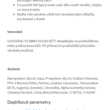
porážející tělesný pach
Po použití Old Spice bude vaše tělo vonět skvěle, i kdyby
se tomu bránilo
Buďte cítit odvahou větší než zkušební pilot stíhačky
postavené z bomb
Varování:
UCHOVÁVEJTE MIMO DOSAH DĚTÍ. Neaplikujte na podrážděnou
nebo poškozenou kůži. Při příznacích podráždění přestaňte
výrobek používat.
Složení:
Dipropylene Glycol, Aqua, Propylene Glycol, Sodium Stearate,
PPG-3 Myristyl Ether, Parfum, Linalool, Limonene, Tetrasodium
EDTA, Eugenol, Geraniol, Citronellol, Alpha-Isomethyl Ionone,
Cinnamyl Alcohol, Citral, Benzyl Benzoate, CI 60725, CI 61565
Doplňkové parametry