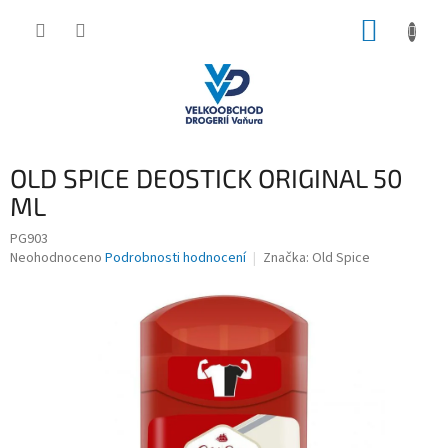
Přejít
NÁKUP
na
obsah
KOŠÍK
OLD SPICE DEOSTICK ORIGINAL 50
ML
PG903
Průměrné
Neohodnoceno
Podrobnosti hodnocení
Značka:
Old Spice
hodnocení
produktu
je
0,0
z
5
hvězdiček.