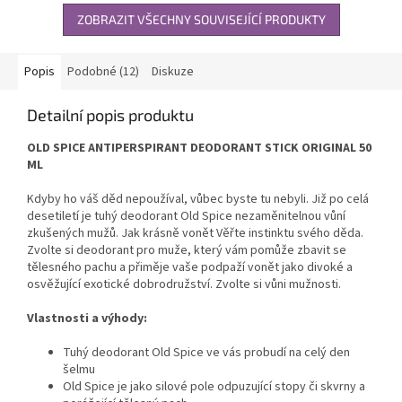
ZOBRAZIT VŠECHNY SOUVISEJÍCÍ PRODUKTY
Popis
Podobné (12)
Diskuze
Detailní popis produktu
OLD SPICE ANTIPERSPIRANT DEODORANT STICK ORIGINAL 50
ML
Kdyby ho váš děd nepoužíval, vůbec byste tu nebyli. Již po celá
desetiletí je tuhý deodorant Old Spice nezaměnitelnou vůní
zkušených mužů. Jak krásně vonět Věřte instinktu svého děda.
Zvolte si deodorant pro muže, který vám pomůže zbavit se
tělesného pachu a přiměje vaše podpaží vonět jako divoké a
osvěžující exotické dobrodružství. Zvolte si vůni mužnosti.
Vlastnosti a výhody:
Tuhý deodorant Old Spice ve vás probudí na celý den
šelmu
Old Spice je jako silové pole odpuzující stopy či skvrny a