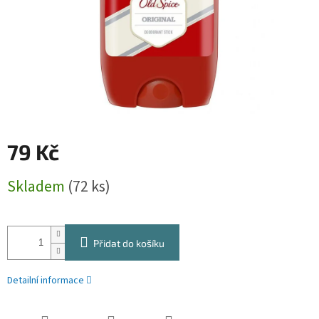
79 Kč
Měrná
Skladem
(72 ks)
cena:
Přidat do košíku
Detailní informace