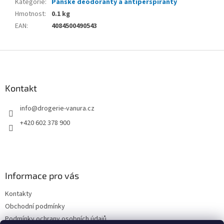
Kategorie
:
Pánské deodoranty a antiperspiranty
Hmotnost
:
0.1 kg
EAN
:
4084500490543
Z
á
p
a
Kontakt
t
info
@
drogerie-vanura.cz
í
+420 602 378 900
Informace pro vás
Kontakty
Obchodní podmínky
Podmínky ochrany osobních údajů