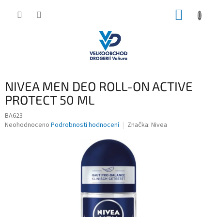
Přejít
NÁKUP
na
obsah
KOŠÍK
NIVEA MEN DEO ROLL-ON ACTIVE
PROTECT 50 ML
BA623
Průměrné
Neohodnoceno
Podrobnosti hodnocení
Značka:
Nivea
hodnocení
produktu
je
0,0
z
5
hvězdiček.