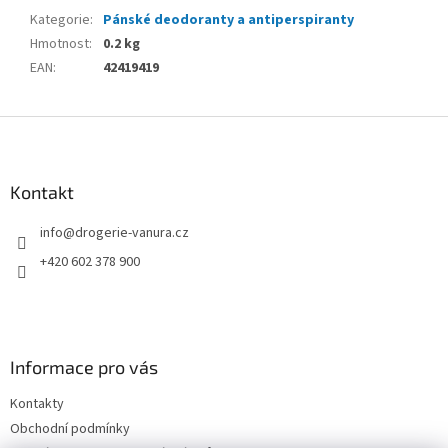
Kategorie
:
Pánské deodoranty a antiperspiranty
Hmotnost
:
0.2 kg
EAN
:
42419419
Z
á
p
a
Kontakt
t
info
@
drogerie-vanura.cz
í
+420 602 378 900
Informace pro vás
Kontakty
Obchodní podmínky