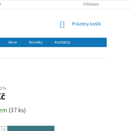
H ÚDAJŮ
DODACÍ A PLATEBNÍ PODMÍNKY
Přihlášení
NÁKUPNÍ
Prázdný košík
KOŠÍK
Akce
Novinky
Kontakty
0 %
Kč
dem
(37 ks)