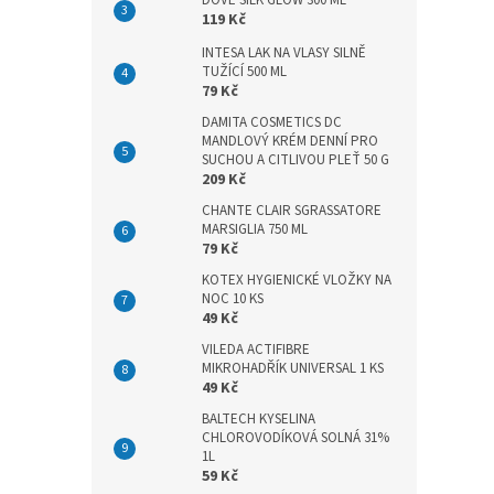
DOVE SILK GLOW 300 ML
n
119 Kč
e
l
INTESA LAK NA VLASY SILNĚ
TUŽÍCÍ 500 ML
79 Kč
DAMITA COSMETICS DC
MANDLOVÝ KRÉM DENNÍ PRO
SUCHOU A CITLIVOU PLEŤ 50 G
209 Kč
CHANTE CLAIR SGRASSATORE
MARSIGLIA 750 ML
79 Kč
KOTEX HYGIENICKÉ VLOŽKY NA
NOC 10 KS
49 Kč
VILEDA ACTIFIBRE
MIKROHADŘÍK UNIVERSAL 1 KS
49 Kč
BALTECH KYSELINA
CHLOROVODÍKOVÁ SOLNÁ 31%
1L
59 Kč