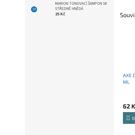
MARION TONOVACÍ ŠAMPON 58
STŘEDNĚ HNĚDÁ
Souvi
25 Kč
AXE 
ML
62 
D