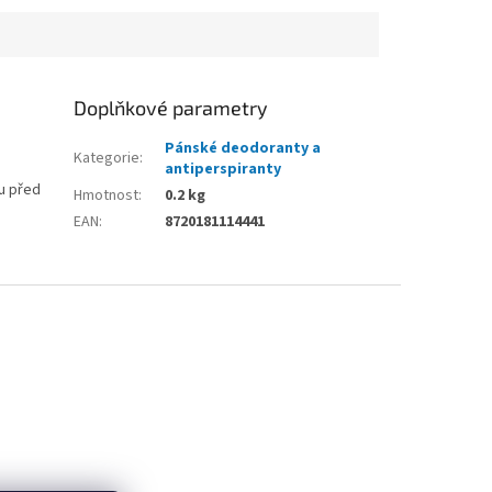
Doplňkové parametry
Pánské deodoranty a
Kategorie
:
antiperspiranty
u před
Hmotnost
:
0.2 kg
EAN
:
8720181114441