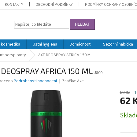
KONTAKTY
OBCHODNÍ PODMÍNKY
PODMÍNKY OCHRANY OSOBNÍC
HLEDAT
 kosmetika
Ústní hygiena
Domácnost
Sezonní nabídka
ntiperspiranty
AXE DEOSPRAY AFRICA 150 ML
 DEOSPRAY AFRICA 150 ML
U800
né
noceno
Podrobnosti hodnocení
Značka:
Axe
ní
u
69 Kč
–1
62 
Měrná
Skla
cena:
ek.