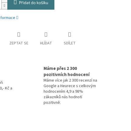
Přidat do košíku
informace
ZEPTAT SE
HLÍDAT
SDÍLET
Máme přes 2 300
pozitivních hodnocení
Máme více jak 2 300 recenzí na
ři
Google a Heurece s celkovým
,- Kč a
hodnocením 4,9 a 98%
zákazníků nás hodnotí
pozitivně.