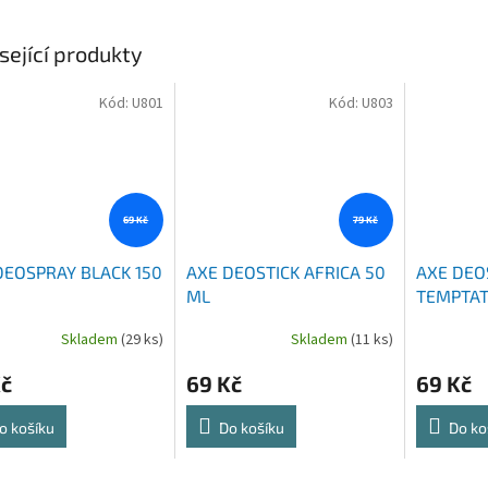
sející produkty
Kód:
U801
Kód:
U803
69 Kč
79 Kč
DEOSPRAY BLACK 150
AXE DEOSTICK AFRICA 50
AXE DEO
ML
TEMPTAT
Skladem
(29 ks)
Skladem
(11 ks)
Kč
69 Kč
69 Kč
o košíku
Do košíku
Do ko