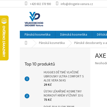
Přejít
+420 602 378 900
info@drogerie-vanura.cz
na
obsah
Pánská kosmetika
Dámská kosmetika
Dětská
Domů
Pánská kosmetika
Pánské deodoranty a a
P
AXE
o
s
Průměr
Neohod
Top 10 produktů
t
hodnoce
r
produkt
HUGGIES DĚTSKÉ VLHČENÉ
a
UBROUSKY ULTRA COMFORT S
je
ALOE VERA 56 KS
0,0
n
29 Kč
z
n
5
ÚSTAV LÉKAŘSKÉ KOSMETIKY
í
hvězdič
NORKOVÝ KRÉM VÝŽIVNÝ 33 G
p
75 Kč
a