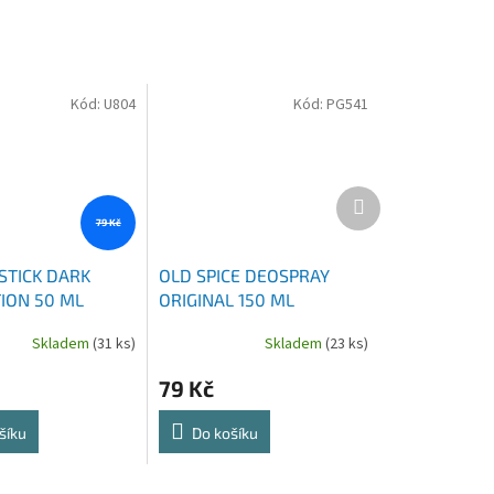
Kód:
U804
Kód:
PG541
Další
produkt
79 Kč
STICK DARK
OLD SPICE DEOSPRAY
ION 50 ML
ORIGINAL 150 ML
Skladem
(31 ks)
Skladem
(23 ks)
79 Kč
šíku
Do košíku