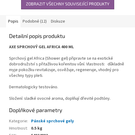
ZOBRAZIT VŠECHNY SOUVISEJÍCÍ PRODUKTY
Popis
Podobné (12)
Diskuze
Detailní popis produktu
AXE SPRCHOVÝ GEL AFRICA 400 ML
Sprchový gel Africa (Shower gel) připravte se na exotické
dobrodružství s přitažlivou kořenitou vůní. Vlastnosti: důkladně
myje pokožku revitalizuje, osvěžuje, regeneruje, vhodný pro
všechny typy pleti.
Dermatologicky testováno.
Složení: sladké ovocné aroma, doplňují dřevité podtóny.
Doplňkové parametry
Kategorie
:
Pánské sprchové gely
Hmotnost
:
0.5 kg