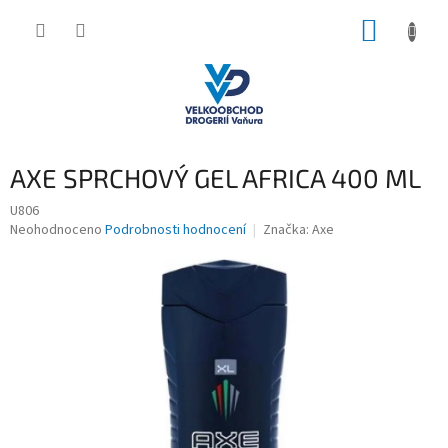
Přejít
NÁKUP
na
obsah
KOŠÍK
AXE SPRCHOVÝ GEL AFRICA 400 ML
U806
Průměrné
Neohodnoceno
Podrobnosti hodnocení
Značka:
Axe
hodnocení
produktu
je
0,0
z
5
hvězdiček.