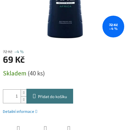
72 Kč
–4 %
72 Kč
–4 %
69 Kč
Měrná
Skladem
(40 ks)
cena:
Přidat do košíku
Detailní informace