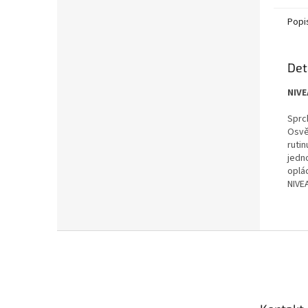
Popi
Det
NIVE
Sprc
Osvě
ruti
jedno
oplá
NIVE
Z
á
p
a
t