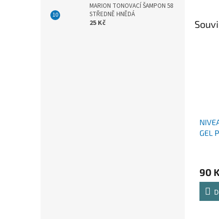
MARION TONOVACÍ ŠAMPON 58
STŘEDNĚ HNĚDÁ
Souvi
25 Kč
NIVE
GEL 
ML
90 
D