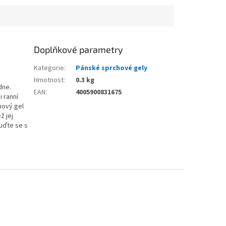
Doplňkové parametry
Kategorie
:
Pánské sprchové gely
Hmotnost
:
0.3 kg
dne.
EAN
:
4005900831675
 ranní
hový gel
ž jej
uďte se s