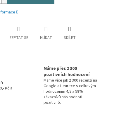
informace
ZEPTAT SE
HLÍDAT
SDÍLET
Máme přes 2 300
pozitivních hodnocení
Máme více jak 2 300 recenzí na
ři
Google a Heurece s celkovým
,- Kč a
hodnocením 4,9 a 98%
zákazníků nás hodnotí
pozitivně.