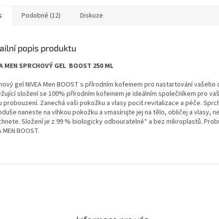
s
Podobné (12)
Diskuze
ailní popis produktu
A MEN SPRCHOVÝ GEL BOOST 250 ML
hový gel NIVEA Men BOOST s přírodním kofeinem pro nastartování vašeho 
žující složení se 100% přírodním kofeinem je ideálním společníkem pro vaši
nu probouzení. Zanechá vaši pokožku a vlasy pocit revitalizace a péče. Sprc
duše naneste na vlhkou pokožku a vmasírujte jej na tělo, obličej a vlasy, ne
chnete. Složení je z 99 % biologicky odbouratelné* a bez mikroplastů. Prob
A MEN BOOST.