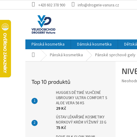
Přejít
+420 602 378 900
info@drogerie-vanura.cz
na
obsah
Pánská kosmetika
Dámská kosmetika
Dětská
Domů
Pánská kosmetika
Pánské sprchové gely
P
NIV
o
s
Průměr
Neohod
Top 10 produktů
t
hodnoce
r
produkt
HUGGIES DĚTSKÉ VLHČENÉ
a
UBROUSKY ULTRA COMFORT S
je
ALOE VERA 56 KS
0,0
n
29 Kč
z
n
5
ÚSTAV LÉKAŘSKÉ KOSMETIKY
í
hvězdič
NORKOVÝ KRÉM VÝŽIVNÝ 33 G
p
75 Kč
a