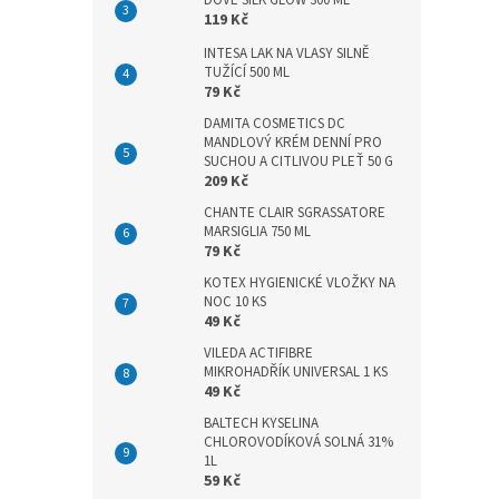
DOVE SILK GLOW 300 ML
n
119 Kč
e
l
INTESA LAK NA VLASY SILNĚ
TUŽÍCÍ 500 ML
79 Kč
DAMITA COSMETICS DC
MANDLOVÝ KRÉM DENNÍ PRO
SUCHOU A CITLIVOU PLEŤ 50 G
209 Kč
CHANTE CLAIR SGRASSATORE
MARSIGLIA 750 ML
79 Kč
KOTEX HYGIENICKÉ VLOŽKY NA
NOC 10 KS
49 Kč
VILEDA ACTIFIBRE
MIKROHADŘÍK UNIVERSAL 1 KS
49 Kč
BALTECH KYSELINA
CHLOROVODÍKOVÁ SOLNÁ 31%
1L
59 Kč