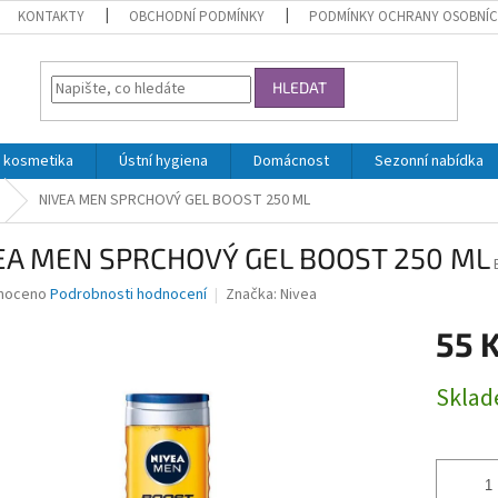
KONTAKTY
OBCHODNÍ PODMÍNKY
PODMÍNKY OCHRANY OSOBNÍC
HLEDAT
 kosmetika
Ústní hygiena
Domácnost
Sezonní nabídka
NIVEA MEN SPRCHOVÝ GEL BOOST 250 ML
EA MEN SPRCHOVÝ GEL BOOST 250 ML
né
noceno
Podrobnosti hodnocení
Značka:
Nivea
ní
55 
u
Měrná
Skla
cena:
ek.