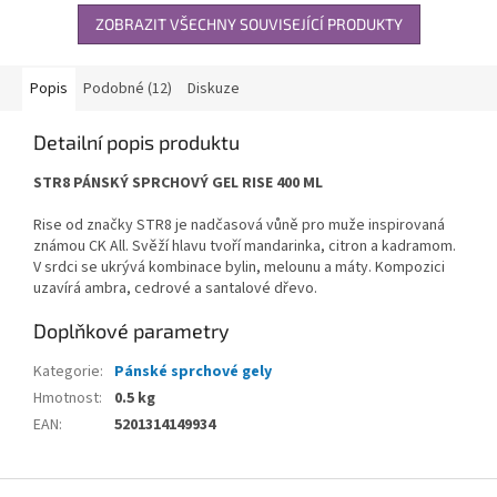
ZOBRAZIT VŠECHNY SOUVISEJÍCÍ PRODUKTY
Popis
Podobné (12)
Diskuze
Detailní popis produktu
STR8 PÁNSKÝ SPRCHOVÝ GEL RISE 400 ML
Rise od značky STR8 je nadčasová vůně pro muže inspirovaná
známou CK All. Svěží hlavu tvoří mandarinka, citron a kadramom.
V srdci se ukrývá kombinace bylin, melounu a máty. Kompozici
uzavírá ambra, cedrové a santalové dřevo.
Doplňkové parametry
Kategorie
:
Pánské sprchové gely
Hmotnost
:
0.5 kg
EAN
:
5201314149934
Z