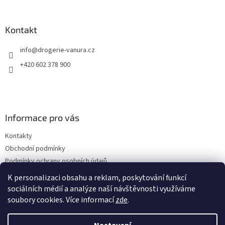
á
p
a
Kontakt
t
info
@
drogerie-vanura.cz
í
+420 602 378 900
Informace pro vás
Kontakty
Obchodní podmínky
Podmínky ochrany osobních údajů
Dodací a platební podmínky
K personalizaci obsahu a reklam, poskytování funkcí
sociálních médií a analýze naší návštěvnosti využíváme
soubory cookies. Více informací
zde
.
Vytvořil Shoptet