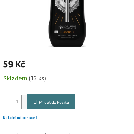
59 Kč
Měrná
Skladem
(12 ks)
cena:
Přidat do košíku
Detailní informace