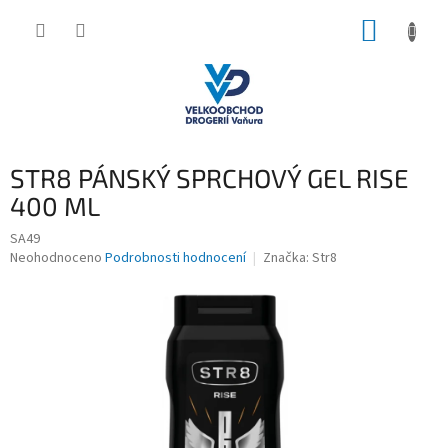
Přejít
NÁKUP
na
obsah
KOŠÍK
STR8 PÁNSKÝ SPRCHOVÝ GEL RISE
400 ML
SA49
Průměrné
Neohodnoceno
Podrobnosti hodnocení
Značka:
Str8
hodnocení
produktu
je
0,0
z
5
hvězdiček.