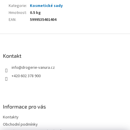
Kategorie
:
Kosmetické sady
Hmotnost
:
0.5 kg
EAN
:
5999535401404
Z
á
p
a
Kontakt
t
info
@
drogerie-vanura.cz
í
+420 602 378 900
Informace pro vás
Kontakty
Obchodní podmínky