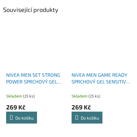
Související produkty
NIVEA MEN SET STRONG
NIVEA MEN GAME READY
POWER SPRCHOVÝ GEL
SPRCHOVÝ GEL SENSITIVE
250 ML + ŠAMPON 250 ML
250 ML + ČISTIČ PLETI 100
+ DEOSPRAY 150 ML +
ML + CREME 30 ML
Skladem
(25 ks)
Skladem
(25 ks)
LABELLO 5,5 ML
269 Kč
269 Kč
Do košíku
Do košíku