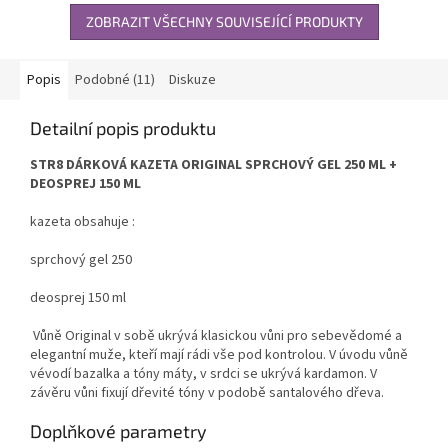
ZOBRAZIT VŠECHNY SOUVISEJÍCÍ PRODUKTY
Popis
Podobné (11)
Diskuze
Detailní popis produktu
STR8 DÁRKOVÁ KAZETA ORIGINAL SPRCHOVÝ GEL 250 ML +
DEOSPREJ 150 ML
kazeta obsahuje :
sprchový gel 250
deosprej 150 ml
Vůně Original v sobě ukrývá klasickou vůni pro sebevědomé a
elegantní muže, kteří mají rádi vše pod kontrolou. V úvodu vůně
vévodí bazalka a tóny máty, v srdci se ukrývá kardamon. V
závěru vůni fixují dřevité tóny v podobě santalového dřeva.
Doplňkové parametry