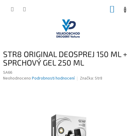
Přejít
NÁKUP
na
obsah
KOŠÍK
STR8 ORIGINAL DEOSPREJ 150 ML +
SPRCHOVÝ GEL 250 ML
SA66
Průměrné
Neohodnoceno
Podrobnosti hodnocení
Značka:
Str8
hodnocení
produktu
je
0,0
z
5
hvězdiček.