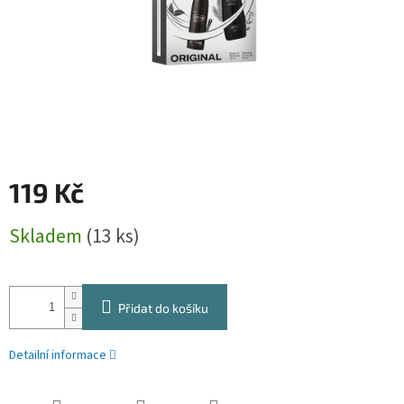
119 Kč
Měrná
Skladem
(13 ks)
cena:
Přidat do košíku
Detailní informace