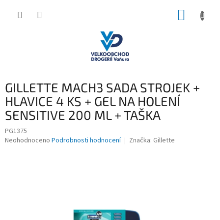
Přejít
NÁKUP
na
obsah
KOŠÍK
GILLETTE MACH3 SADA STROJEK +
HLAVICE 4 KS + GEL NA HOLENÍ
SENSITIVE 200 ML + TAŠKA
PG1375
Průměrné
Neohodnoceno
Podrobnosti hodnocení
Značka:
Gillette
hodnocení
produktu
je
0,0
z
5
hvězdiček.