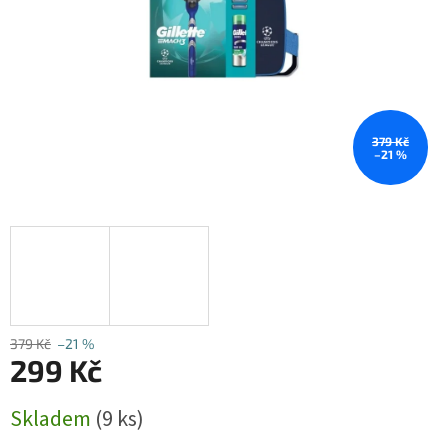
379 Kč
–21 %
379 Kč
–21 %
299 Kč
Měrná
Skladem
(9 ks)
cena: