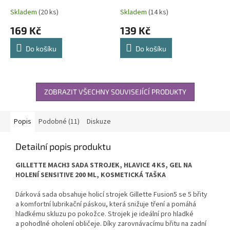
Skladem
(20 ks)
Skladem
(14 ks)
169 Kč
139 Kč
Do košíku
Do košíku
ZOBRAZIT VŠECHNY SOUVISEJÍCÍ PRODUKTY
Popis
Podobné (11)
Diskuze
Detailní popis produktu
GILLETTE MACH3 SADA STROJEK, HLAVICE 4 KS, GEL NA
HOLENÍ SENSITIVE 200 ML, KOSMETICKÁ TAŠKA
Dárková sada obsahuje holicí strojek Gillette Fusion5 se 5 břity
a komfortní lubrikační páskou, která snižuje tření a pomáhá
hladkému skluzu po pokožce. Strojek je ideální pro hladké
a pohodlné oholení obličeje. Díky zarovnávacímu břitu na zadní