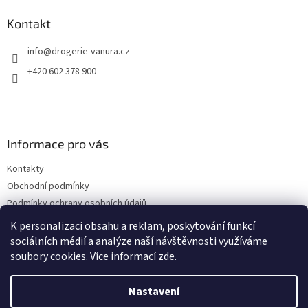
p
a
Kontakt
t
info
@
drogerie-vanura.cz
í
+420 602 378 900
Informace pro vás
Kontakty
Obchodní podmínky
Podmínky ochrany osobních údajů
Dodací a platební podmínky
K personalizaci obsahu a reklam, poskytování funkcí
sociálních médií a analýze naší návštěvnosti využíváme
soubory cookies. Více informací
zde
.
Vytvořil Shoptet
Nastavení