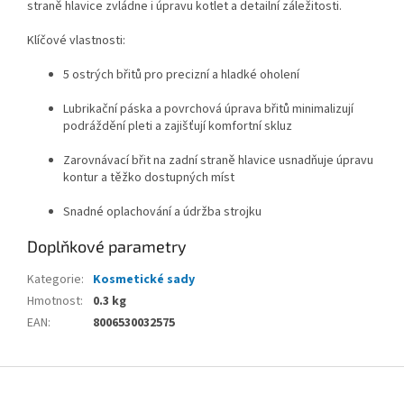
straně hlavice zvládne i úpravu kotlet a detailní záležitosti.
Klíčové vlastnosti:
5 ostrých břitů pro precizní a hladké oholení
Lubrikační páska a povrchová úprava břitů minimalizují
podráždění pleti a zajišťují komfortní skluz
Zarovnávací břit na zadní straně hlavice usnadňuje úpravu
kontur a těžko dostupných míst
Snadné oplachování a údržba strojku
Doplňkové parametry
Kategorie
:
Kosmetické sady
Hmotnost
:
0.3 kg
EAN
:
8006530032575
Z
á