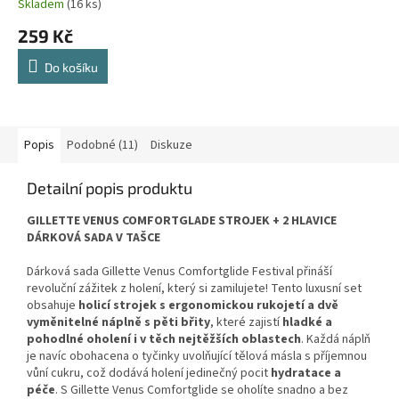
DEOSPRAY 150 ML +
Skladem
(16 ks)
SPRCHOVÝ GEL 250 ML
259 Kč
Do košíku
Popis
Podobné (11)
Diskuze
Detailní popis produktu
GILLETTE VENUS COMFORTGLADE STROJEK + 2 HLAVICE
DÁRKOVÁ SADA V TAŠCE
Dárková sada Gillette Venus Comfortglide Festival přináší
revoluční zážitek z holení, který si zamilujete! Tento luxusní set
obsahuje
holicí strojek s ergonomickou rukojetí a dvě
vyměnitelné náplně s pěti břity
, které zajistí
hladké a
pohodlné oholení i v těch nejtěžších oblastech
. Každá náplň
je navíc obohacena o tyčinky uvolňující tělová másla s příjemnou
vůní cukru, což dodává holení jedinečný pocit
hydratace a
péče
. S Gillette Venus Comfortglide se oholíte snadno a bez