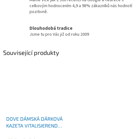
Máme více jak 2 300 recenzí na Google a Heurece s
celkovým hodnocením 4,9 a 98% zákazníků nás hodnotí
pozitivně.
Dlouhodobá tradice
Jsme tu pro Vás již od roku 2009
Související produkty
DOVE DÁMSKÁ DÁRKOVÁ
KAZETA VITALISIEREND
TĚLOVÉ MLÉKO 400 ML +