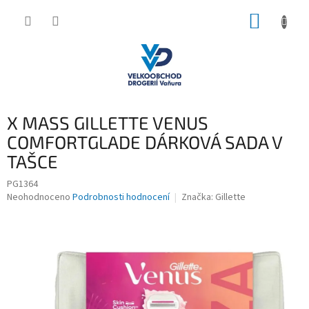
Přejít
NÁKUP
na
obsah
KOŠÍK
X MASS GILLETTE VENUS
COMFORTGLADE DÁRKOVÁ SADA V
TAŠCE
PG1364
Průměrné
Neohodnoceno
Podrobnosti hodnocení
Značka:
Gillette
hodnocení
produktu
je
0,0
z
5
hvězdiček.