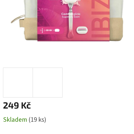
249 Kč
Měrná
Skladem
(19 ks)
cena: