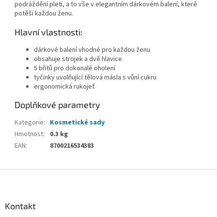
podráždění pleti, a to vše v elegantním dárkovém balení, které
potěší každou ženu.
Hlavní vlastnosti:
dárkové balení vhodné pro každou ženu
obsahuje strojek a dvě hlavice
5 břitů pro dokonalé oholení
tyčinky uvolňující tělová másla s vůní cukru
ergonomická rukojeť
Doplňkové parametry
Kategorie
:
Kosmetické sady
Hmotnost
:
0.3 kg
EAN
:
8700216534383
Z
á
p
a
Kontakt
t