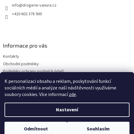
info
@
drogerie-vanura.cz
í
+420 602 378 900
Informace pro vás
Kontakty
Obchodní podmínky
Podmínky ochrany osobních údajů
Dodací a platební podmínky
K personalizaci obsahu a reklam, poskytování funkcí
sociálních médií a analýze naší návštěvnosti využíváme
soubory cookies. Více informací
zde
.
Vytvořil Shoptet
Nastavení
Copyright 2026
drogerie-vanura.cz
. Všechna práva vyhrazena.
Odmítnout
Souhlasím
Upravit nastavení cookies