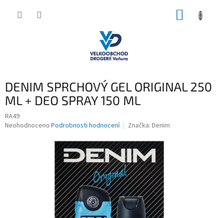
Přejít
NÁKUP
na
obsah
KOŠÍK
DENIM SPRCHOVÝ GEL ORIGINAL 250
ML + DEO SPRAY 150 ML
RA49
Průměrné
Neohodnoceno
Podrobnosti hodnocení
Značka:
Denim
hodnocení
produktu
je
0,0
z
5
hvězdiček.