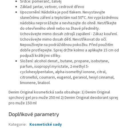
Srdce: pomeranč, šalvěj
Základ: jantar, vetiver, cedrové dřevo
Upozornění: Nádobka je pod tlakem. Nevystavujte
slunečnímu záření a teplotám nad 50°C. Ani vyprázdněnou
nádobku neprorážejte a nevhazujte do ohně. Nestříkejte
do otevřeného ohně nebo na žhavé předměty.
Uchovávejte mimo dosah zdrojů zapálení - Zákaz kouření.
Uchovávejte mimo dosah dětí. Nevstřikovat do očí.
Nepoužívejte na podrážděnou pokožku. Před použitím
dobře protřepejte. Sprej držte kolmo a aplikujte 15 cm od
podpaží krátkými střiky.
Složení: alcohol denat., butane, propane, isobutane,
parfum, isopropyl myristate, 2-methyl 5-
cyclohexylpentalon, alpha-isomethyl ionone, citral,
citronellol, coumarin, eugenol, geraniol, hexyl cinnamal,
limonene, linalool.
Denim Original kosmetická sada obsahuje: 1) Denim Original
sprchový gel pro muže 250 ml 2) Denim Original deodorant sprej
pro muže 150 ml
Doplňkové parametry
Kategorie
:
Kosmetické sady