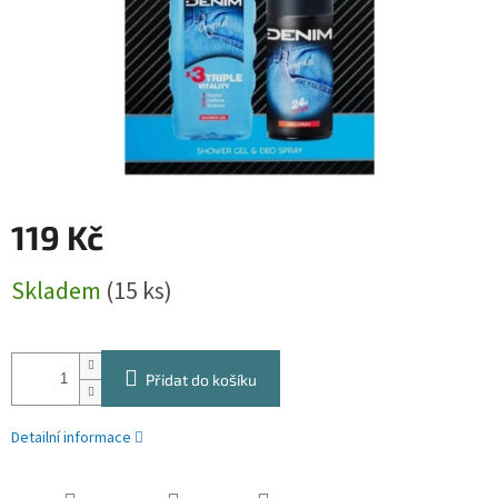
119 Kč
Měrná
Skladem
(15 ks)
cena:
Přidat do košíku
Detailní informace