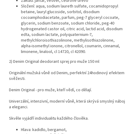
Základ: jantar, vetiver, cedrové dřevo
Složení: aqua, sodium laureth sulfate, cocamidopropyl
betaine, lauryl glucoside, sorbitol, disodium
cocoamphodiacetate, parfum, peg-7 glyceryl cocoate,
glycerin, sodium benzoate, sodium chloride, peg-40
hydrogenated castor oil, citric acid, lactid acid, disodium
edta, sodium lactate, polyquaternium-7,
methylchloroisothiazolinone, methylisothiazolinone,
alpha-isomethyl ionone, citronellol, coumarin, cinnamal,
limonene, linalool, cl 14720, cl 42090.
2) Denim Original deodorant sprej pro muže 150 ml
Originální mužská vůně od Denim, perfektní 24hodinový efektem
svěžesti.
Denim Original - pro muže, kteří vědí, co dělají.
Univerzální, intenzivní, moderní vůně, která skrývá smyslný náboj
a eleganci.
Skvěle vyjádří individualitu každého člověka.
Hlava: kadidlo, bergamot,