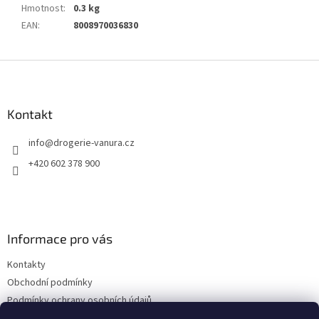
Hmotnost
:
0.3 kg
EAN
:
8008970036830
Z
á
p
a
Kontakt
t
info
@
drogerie-vanura.cz
í
+420 602 378 900
Informace pro vás
Kontakty
Obchodní podmínky
Podmínky ochrany osobních údajů
Dodací a platební podmínky