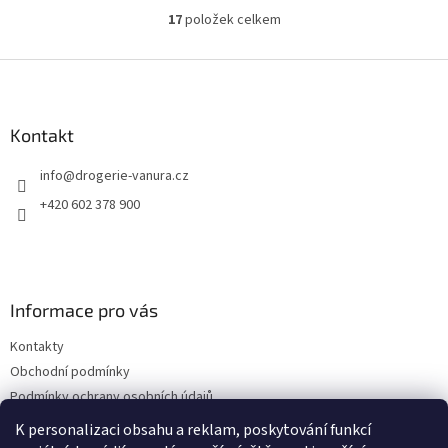
17
položek celkem
O
v
l
Z
á
á
d
p
a
a
Kontakt
c
t
í
info
@
drogerie-vanura.cz
í
p
r
+420 602 378 900
v
k
y
v
ý
Informace pro vás
p
i
Kontakty
s
u
Obchodní podmínky
Podmínky ochrany osobních údajů
Dodací a platební podmínky
K personalizaci obsahu a reklam, poskytování funkcí