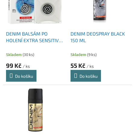
i
r
s
o
p
d
r
u
o
k
d
t
DENIM BALSÁM PO
DENIM DEOSPRAY BLACK
u
ů
HOLENÍ EXTRA SENSITIVE
150 ML
k
100 ML
t
Skladem
(30 ks)
Skladem
(9 ks)
ů
99 Kč
55 Kč
/ ks
/ ks
Do košíku
Do košíku