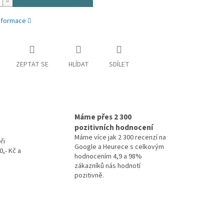
informace
ZEPTAT SE
HLÍDAT
SDÍLET
Máme přes 2 300
pozitivních hodnocení
Máme více jak 2 300 recenzí na
ři
Google a Heurece s celkovým
,- Kč a
hodnocením 4,9 a 98%
zákazníků nás hodnotí
pozitivně.