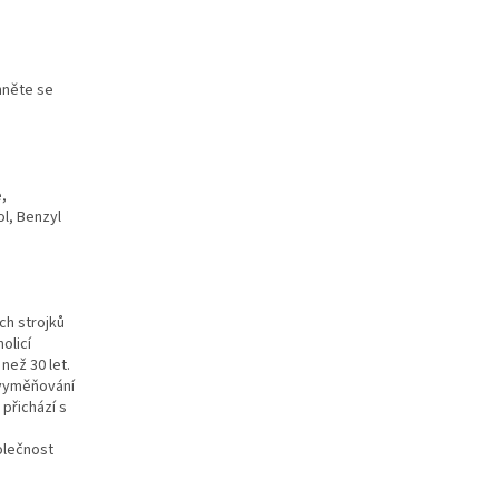
yhněte se
,
ol, Benzyl
ch strojků
olicí
než 30 let.
 vyměňování
 přichází s
olečnost