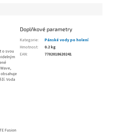
Doplňkové parametry
Kategorie
:
Pánské vody po holení
Hmotnost
:
0.2 kg
t o svou
EAN
:
7702018620241
avidelným
bené
l Wave,
a obsahuje
ěží. Voda
TE Fusion