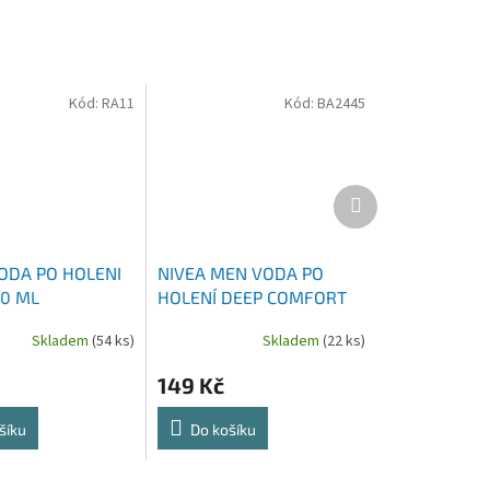
Kód:
RA11
Kód:
BA2445
Další
produkt
ODA PO HOLENI
NIVEA MEN VODA PO
00 ML
HOLENÍ DEEP COMFORT
MAXX TECH 100 ML
Skladem
(54 ks)
Skladem
(22 ks)
149 Kč
šíku
Do košíku