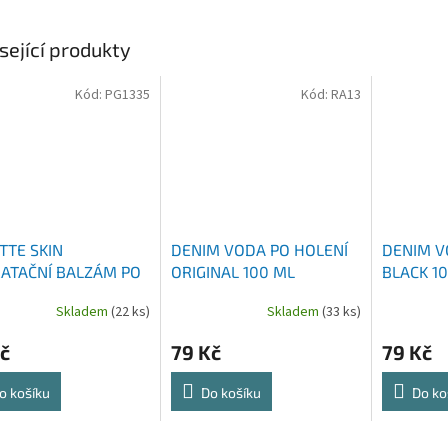
sející produkty
Kód:
PG1335
Kód:
RA13
TTE SKIN
DENIM VODA PO HOLENÍ
DENIM V
ATAČNÍ BALZÁM PO
ORIGINAL 100 ML
BLACK 1
NÍ 100 ML
Skladem
(22 ks)
Skladem
(33 ks)
č
79 Kč
79 Kč
o košíku
Do košíku
Do ko