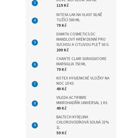
DOVE SILK GLOW 300 ML
n
119 Kč
e
l
INTESA LAK NA VLASY SILNĚ
TUŽÍCÍ 500 ML
79 Kč
DAMITA COSMETICS DC
MANDLOVÝ KRÉM DENNÍ PRO
SUCHOU A CITLIVOU PLEŤ 50 G
209 Kč
CHANTE CLAIR SGRASSATORE
MARSIGLIA 750 ML
79 Kč
KOTEX HYGIENICKÉ VLOŽKY NA
NOC 10 KS
49 Kč
VILEDA ACTIFIBRE
MIKROHADŘÍK UNIVERSAL 1 KS
49 Kč
BALTECH KYSELINA
CHLOROVODÍKOVÁ SOLNÁ 31%
1L
59 Kč