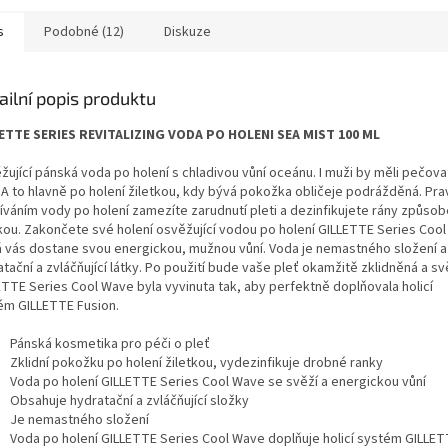
s
Podobné (12)
Diskuze
ailní popis produktu
ETTE SERIES REVITALIZING VODA PO HOLENI SEA MIST 100 ML
žující pánská voda po holení s chladivou vůní oceánu. I muži by měli pečova
. A to hlavně po holení žiletkou, kdy bývá pokožka obličeje podrážděná. Pr
íváním vody po holení zamezíte zarudnutí pleti a dezinfikujete rány způso
tkou. Zakončete své holení osvěžující vodou po holení GILLETTE Series Coo
á vás dostane svou energickou, mužnou vůní. Voda je nemastného složení 
tační a zvláčňující látky. Po použití bude vaše pleť okamžitě zklidněná a sv
ETTE Series Cool Wave byla vyvinuta tak, aby perfektně doplňovala holicí
ém GILLETTE Fusion.
Pánská kosmetika pro péči o pleť
Zklidní pokožku po holení žiletkou, vydezinfikuje drobné ranky
Voda po holení GILLETTE Series Cool Wave se svěží a energickou vůní
Obsahuje hydratační a zvláčňující složky
Je nemastného složení
Voda po holení GILLETTE Series Cool Wave doplňuje holicí systém GILLET