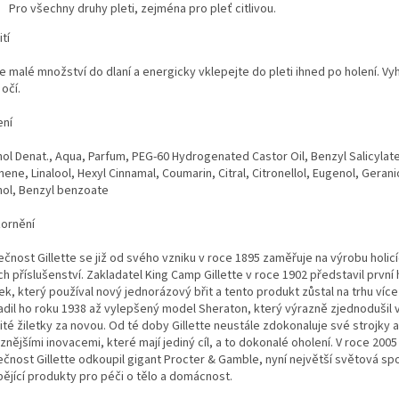
Pro všechny druhy pleti, zejména pro pleť citlivou.
tí
te malé množství do dlaní a energicky vklepejte do pleti ihned po holení. V
 očí.
ení
hol Denat., Aqua, Parfum, PEG-60 Hydrogenated Castor Oil, Benzyl Salicylate
ene, Linalool, Hexyl Cinnamal, Coumarin, Citral, Citronellol, Eugenol, Gerani
hol, Benzyl benzoate
ornění
čnost Gillette se již od svého vzniku v roce 1895 zaměřuje na výrobu holicí
ich příslušenství. Zakladatel King Camp Gillette v roce 1902 představil první h
ek, který používal nový jednorázový břit a tento produkt zůstal na trhu více 
adil ho roku 1938 až vylepšený model Sheraton, který výrazně zjednodušil
té žiletky za novou. Od té doby Gillette neustále zdokonaluje své strojky a
znějšími inovacemi, které mají jediný cíl, a to dokonalé oholení. V roce 2005
ečnost Gillette odkoupil gigant Procter & Gamble, nyní největší světová sp
bějící produkty pro péči o tělo a domácnost.