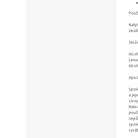
Použi
Nalij
okolí
Slož
Alco
Limon
Alco
Upoz
Spole
a jej
stroj
Nahr
použi
nejrů
spol
vyrá