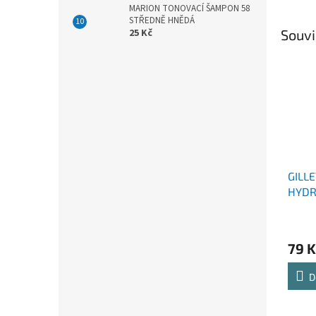
MARION TONOVACÍ ŠAMPON 58
STŘEDNĚ HNĚDÁ
Souvi
25 Kč
GILLE
HYDR
HOLE
79 K
D