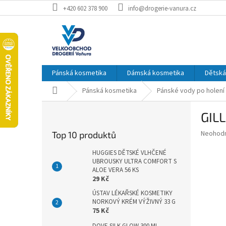
Přejít
+420 602 378 900
info@drogerie-vanura.cz
na
obsah
Pánská kosmetika
Dámská kosmetika
Dětská
Domů
Pánská kosmetika
Pánské vody po holení
P
GIL
o
s
Průměr
Neohod
Top 10 produktů
t
hodnoce
r
produkt
HUGGIES DĚTSKÉ VLHČENÉ
a
UBROUSKY ULTRA COMFORT S
je
ALOE VERA 56 KS
0,0
n
29 Kč
z
n
5
ÚSTAV LÉKAŘSKÉ KOSMETIKY
í
hvězdič
NORKOVÝ KRÉM VÝŽIVNÝ 33 G
p
75 Kč
a