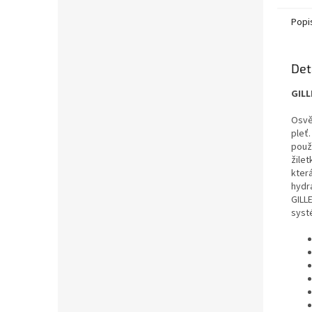
Popi
Det
GILL
Osvě
pleť
použ
žile
kter
hydra
GILL
syst