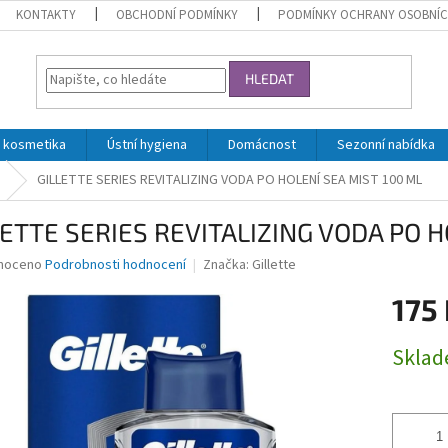
KONTAKTY
OBCHODNÍ PODMÍNKY
PODMÍNKY OCHRANY OSOBNÍC
HLEDAT
 kosmetika
Ústní hygiena
Domácnost
Sezonní nabídka
GILLETTE SERIES REVITALIZING VODA PO HOLENÍ SEA MIST 100 ML
LETTE SERIES REVITALIZING VODA PO H
né
noceno
Podrobnosti hodnocení
Značka:
Gillette
ní
175
u
Měrná
Skla
cena:
ek.