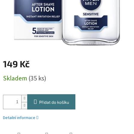
149 Kč
Měrná
Skladem
(35 ks)
cena:
Přidat do košíku
Detailní informace