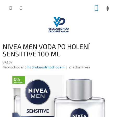
Přejít
NÁKUP
na
obsah
KOŠÍK
NIVEA MEN VODA PO HOLENÍ
SENSIITIVE 100 ML
BA107
Průměrné
Neohodnoceno
Podrobnosti hodnocení
Značka:
Nivea
hodnocení
produktu
je
0,0
z
5
hvězdiček.