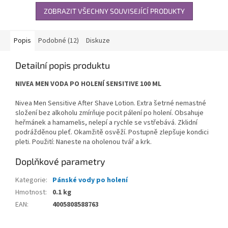
ZOBRAZIT VŠECHNY SOUVISEJÍCÍ PRODUKTY
Popis
Podobné (12)
Diskuze
Detailní popis produktu
NIVEA MEN VODA PO HOLENÍ SENSITIVE 100 ML
Nivea Men Sensitive After Shave Lotion. Extra šetrné nemastné
složení bez alkoholu zmírňuje pocit pálení po holení. Obsahuje
heřmánek a hamamelis, nelepí a rychle se vstřebává. Zklidní
podrážděnou pleť. Okamžitě osvěží. Postupně zlepšuje kondici
pleti. Použití: Naneste na oholenou tvář a krk.
Doplňkové parametry
Kategorie
:
Pánské vody po holení
Hmotnost
:
0.1 kg
EAN
:
4005808588763