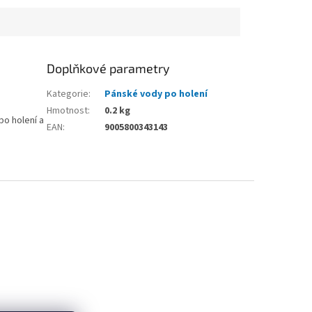
Doplňkové parametry
Kategorie
:
Pánské vody po holení
Hmotnost
:
0.2 kg
po holení a
EAN
:
9005800343143