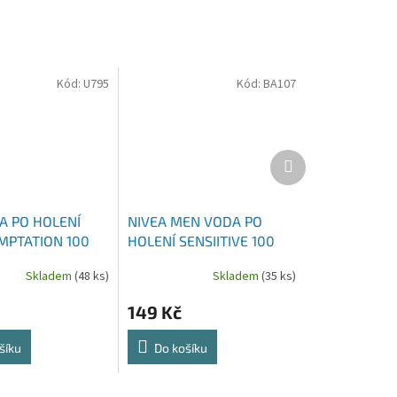
Kód:
U795
Kód:
BA107
Další
produkt
A PO HOLENÍ
NIVEA MEN VODA PO
MPTATION 100
HOLENÍ SENSIITIVE 100
ML
Skladem
(48 ks)
Skladem
(35 ks)
149 Kč
šíku
Do košíku