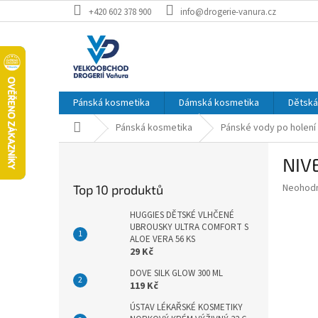
Přejít
+420 602 378 900
info@drogerie-vanura.cz
na
obsah
Pánská kosmetika
Dámská kosmetika
Dětská
Domů
Pánská kosmetika
Pánské vody po holení
P
NIV
o
s
Průměr
Neohod
Top 10 produktů
t
hodnoce
r
produkt
HUGGIES DĚTSKÉ VLHČENÉ
a
UBROUSKY ULTRA COMFORT S
je
ALOE VERA 56 KS
0,0
n
29 Kč
z
n
5
í
DOVE SILK GLOW 300 ML
hvězdič
119 Kč
p
a
ÚSTAV LÉKAŘSKÉ KOSMETIKY