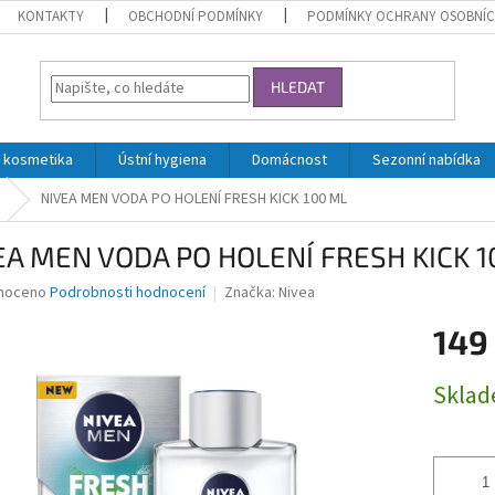
KONTAKTY
OBCHODNÍ PODMÍNKY
PODMÍNKY OCHRANY OSOBNÍC
HLEDAT
 kosmetika
Ústní hygiena
Domácnost
Sezonní nabídka
NIVEA MEN VODA PO HOLENÍ FRESH KICK 100 ML
EA MEN VODA PO HOLENÍ FRESH KICK 1
né
noceno
Podrobnosti hodnocení
Značka:
Nivea
ní
149
u
Měrná
Skla
cena:
ek.