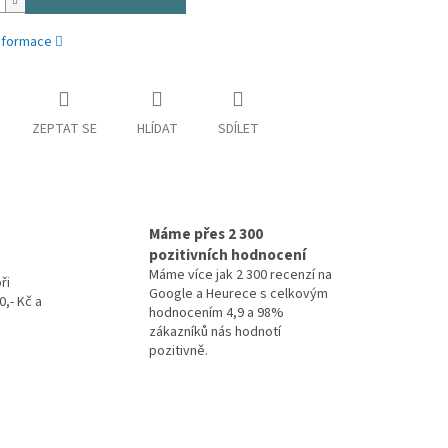
informace
ZEPTAT SE
HLÍDAT
SDÍLET
Máme přes 2 300
pozitivních hodnocení
Máme více jak 2 300 recenzí na
ři
Google a Heurece s celkovým
,- Kč a
hodnocením 4,9 a 98%
zákazníků nás hodnotí
pozitivně.