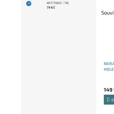
ANTITABAC 7 ML
79 Kč
Souvi
NIVE
HOLE
100 
149
D