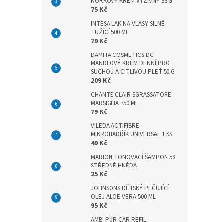
n
NORKOVÝ KRÉM VÝŽIVNÝ 33 G
75 Kč
e
l
INTESA LAK NA VLASY SILNĚ
TUŽÍCÍ 500 ML
79 Kč
DAMITA COSMETICS DC
MANDLOVÝ KRÉM DENNÍ PRO
SUCHOU A CITLIVOU PLEŤ 50 G
209 Kč
CHANTE CLAIR SGRASSATORE
MARSIGLIA 750 ML
79 Kč
VILEDA ACTIFIBRE
MIKROHADŘÍK UNIVERSAL 1 KS
49 Kč
MARION TONOVACÍ ŠAMPON 58
STŘEDNĚ HNĚDÁ
25 Kč
JOHNSONS DĚTSKÝ PEČUJÍCÍ
OLEJ ALOE VERA 500 ML
95 Kč
AMBI PUR CAR REFIL