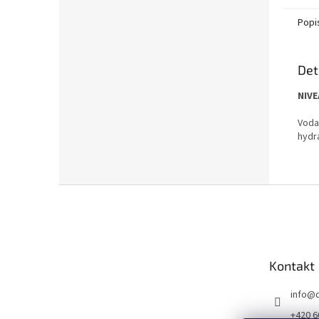
Popi
Det
NIVE
Voda
hydra
Z
á
p
a
t
Kontakt
í
info
@
+420 6