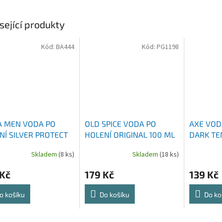
sející produkty
Kód:
BA444
Kód:
PG1198
A MEN VODA PO
OLD SPICE VODA PO
AXE VOD
NÍ SILVER PROTECT
HOLENÍ ORIGINAL 100 ML
DARK TE
ML
ML
Skladem
(8 ks)
Skladem
(18 ks)
 Kč
179 Kč
139 Kč
o košíku
Do košíku
Do ko