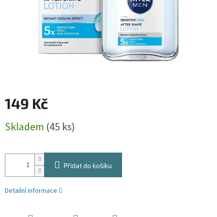
149 Kč
Měrná
Skladem
(45 ks)
cena:
Přidat do košíku
Detailní informace