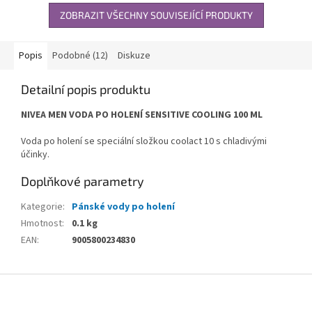
ZOBRAZIT VŠECHNY SOUVISEJÍCÍ PRODUKTY
Popis
Podobné (12)
Diskuze
Detailní popis produktu
NIVEA MEN VODA PO HOLENÍ SENSITIVE COOLING 100 ML
Voda po holení se speciální složkou coolact 10 s chladivými
účinky.
Doplňkové parametry
Kategorie
:
Pánské vody po holení
Hmotnost
:
0.1 kg
EAN
:
9005800234830
Z
á
p