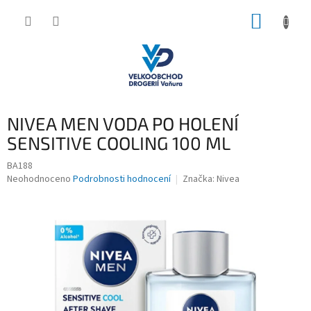
Přejít
NÁKUP
na
obsah
KOŠÍK
NIVEA MEN VODA PO HOLENÍ
SENSITIVE COOLING 100 ML
BA188
Průměrné
Neohodnoceno
Podrobnosti hodnocení
Značka:
Nivea
hodnocení
produktu
je
0,0
z
5
hvězdiček.