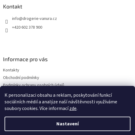
a
Kontakt
t
info
@
drogerie-vanura.cz
í
+420 602 378 900
Informace pro vás
Kontakty
Obchodní podmínky
Podmínky ochrany osobních údajů
Dodací a platební podmínky
K personalizaci obsahu a reklam, poskytování funkcí
sociálních médií a analýze naší návštěvnosti využíváme
soubory cookies. Více informací
zde
.
Vytvořil Shoptet
Nastavení