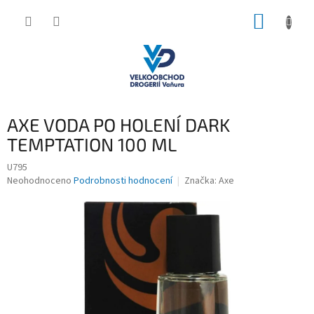
Přejít
NÁKUP
na
obsah
KOŠÍK
AXE VODA PO HOLENÍ DARK
TEMPTATION 100 ML
U795
Průměrné
Neohodnoceno
Podrobnosti hodnocení
Značka:
Axe
hodnocení
produktu
je
0,0
z
5
hvězdiček.