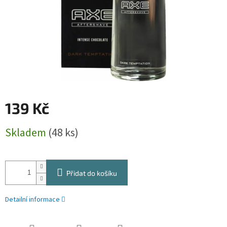
139 Kč
Měrná
Skladem
(48 ks)
cena:
Přidat do košíku
Detailní informace