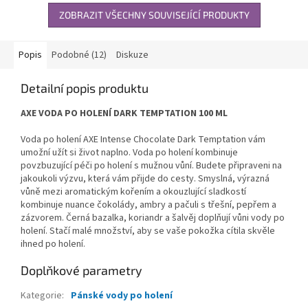
ZOBRAZIT VŠECHNY SOUVISEJÍCÍ PRODUKTY
Popis
Podobné (12)
Diskuze
Detailní popis produktu
AXE VODA PO HOLENÍ DARK TEMPTATION 100 ML
Voda po holení AXE Intense Chocolate Dark Temptation vám
umožní užít si život naplno. Voda po holení kombinuje
povzbuzující péči po holení s mužnou vůní. Budete připraveni na
jakoukoli výzvu, která vám přijde do cesty. Smyslná, výrazná
vůně mezi aromatickým kořením a okouzlující sladkostí
kombinuje nuance čokolády, ambry a pačuli s třešní, pepřem a
zázvorem. Černá bazalka, koriandr a šalvěj doplňují vůni vody po
holení. Stačí malé množství, aby se vaše pokožka cítila skvěle
ihned po holení.
Doplňkové parametry
Kategorie
:
Pánské vody po holení