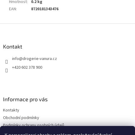
Hmotnost
:
0.2 kg
EAN
:
8720181343476
Z
á
p
a
Kontakt
t
info
@
drogerie-vanura.cz
í
+420 602 378 900
Informace pro vás
Kontakty
Obchodní podmínky
Podmínky ochrany osobních údajů
Dodací a platební podmínky