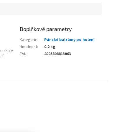
Doplňkové parametry
Kategorie
:
Pánské balzámy po holení
Hmotnost
:
0.2 kg
Obsahuje
EAN
:
4005808813063
ní.