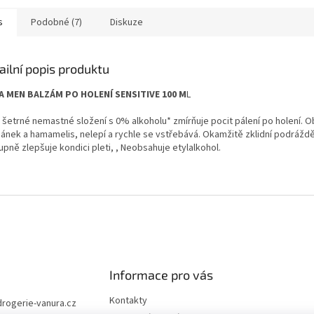
s
Podobné (7)
Diskuze
ailní popis produktu
A MEN BALZÁM PO HOLENÍ SENSITIVE 100 M
L
a šetrné nemastné složení s 0% alkoholu* zmírňuje pocit pálení po holení. 
ánek a hamamelis, nelepí a rychle se vstřebává. Okamžitě zklidní podráždě
pně zlepšuje kondici pleti, , Neobsahuje etylalkohol.
Informace pro vás
Kontakty
drogerie-vanura.cz