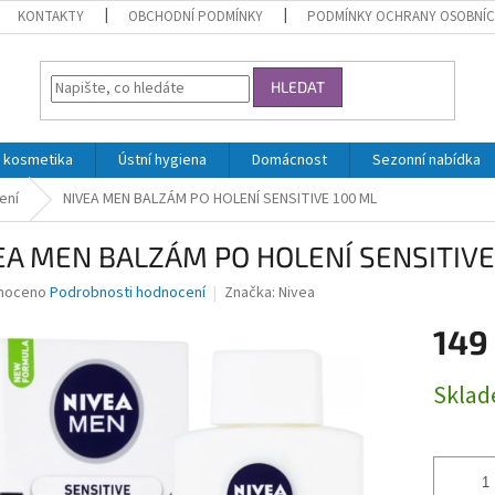
KONTAKTY
OBCHODNÍ PODMÍNKY
PODMÍNKY OCHRANY OSOBNÍC
HLEDAT
 kosmetika
Ústní hygiena
Domácnost
Sezonní nabídka
ení
NIVEA MEN BALZÁM PO HOLENÍ SENSITIVE 100 ML
EA MEN BALZÁM PO HOLENÍ SENSITIVE
né
noceno
Podrobnosti hodnocení
Značka:
Nivea
ní
149
u
Měrná
Skla
cena:
ek.