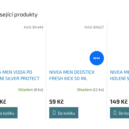
sející produkty
Kód:
BA444
Kód:
BA627
65 Kč
A MEN VODA PO
NIVEA MEN DEOSTICK
NIVEA M
NÍ SILVER PROTECT
FRESH KICK 50 ML
HOLENÍ S
ML
COOLING
Skladem
(8 ks)
Skladem
(11 ks)
 Kč
59 Kč
149 Kč
o košíku
Do košíku
Do ko