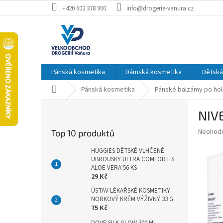
Přejít
+420 602 378 900
info@drogerie-vanura.cz
na
obsah
Pánská kosmetika
Dámská kosmetika
Dětská
Domů
Pánská kosmetika
Pánské balzámy po hol
P
NIV
o
s
Průměr
Neohod
Top 10 produktů
t
hodnoce
r
produkt
HUGGIES DĚTSKÉ VLHČENÉ
a
UBROUSKY ULTRA COMFORT S
je
ALOE VERA 56 KS
0,0
n
29 Kč
z
n
5
ÚSTAV LÉKAŘSKÉ KOSMETIKY
í
hvězdič
NORKOVÝ KRÉM VÝŽIVNÝ 33 G
p
75 Kč
a