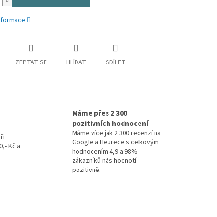
informace
ZEPTAT SE
HLÍDAT
SDÍLET
Máme přes 2 300
pozitivních hodnocení
Máme více jak 2 300 recenzí na
ři
Google a Heurece s celkovým
,- Kč a
hodnocením 4,9 a 98%
zákazníků nás hodnotí
pozitivně.