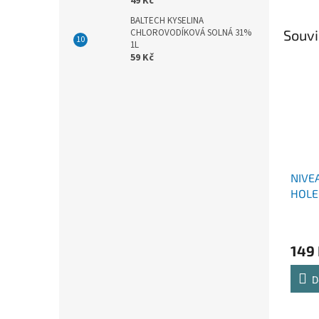
49 Kč
BALTECH KYSELINA
Souvi
CHLOROVODÍKOVÁ SOLNÁ 31%
1L
59 Kč
NIVE
HOLE
100 
149
D