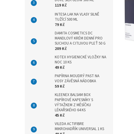
DOVE SILK GLOW 300 ML
n
119 Kč
e
l
INTESA LAK NA VLASY SILNĚ
TUŽÍCÍ 500 ML
79 Kč
DAMITA COSMETICS DC
MANDLOVÝ KRÉM DENNÍ PRO
SUCHOU A CITLIVOU PLEŤ 50 G
209 Kč
KOTEX HYGIENICKÉ VLOŽKY NA
NOC 10 KS
49 Kč
PAPÍRNA MOUDRÝ PAST NA
VOSY ZÁVĚSNÁ NÁDOBKA
59 Kč
KLEENEX BALSAM BOX
PAPÍROVÉ KAPESNÍKY S
VÝTAŽKEM Z MĚSÍČKU
LÉKAŘSKÉHO 64 KS
45 Kč
VILEDA ACTIFIBRE
MIKROHADŘÍK UNIVERSAL 1 KS