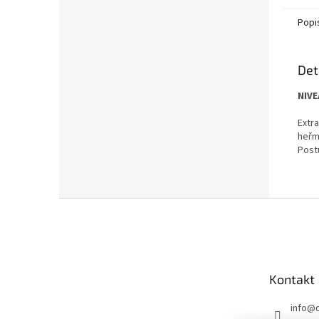
Popi
Det
NIVE
Extr
heřm
Postu
Z
á
p
a
t
Kontakt
í
info
@