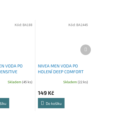
Kód:
BA188
Kód:
BA2445
Další
produkt
EN VODA PO
NIVEA MEN VODA PO
ENSITIVE
HOLENÍ DEEP COMFORT
 100 ML
MAXX TECH 100 ML
Skladem
(45 ks)
Skladem
(22 ks)
149 Kč
šíku
Do košíku